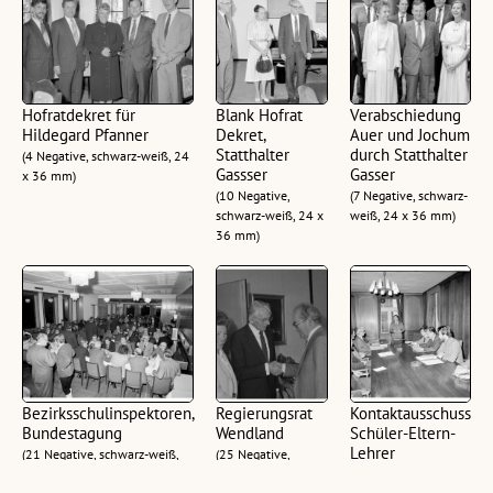
Hofratdekret für
Blank Hofrat
Verabschiedung
Hildegard Pfanner
Dekret,
Auer und Jochum
Statthalter
durch Statthalter
(4 Negative, schwarz-weiß, 24
Gassser
Gasser
x 36 mm)
(10 Negative,
(7 Negative, schwarz-
schwarz-weiß, 24 x
weiß, 24 x 36 mm)
36 mm)
Bezirksschulinspektoren,
Regierungsrat
Kontaktausschuss
Bundestagung
Wendland
Schüler-Eltern-
Lehrer
(21 Negative, schwarz-weiß,
(25 Negative,
24 x 36 mm)
schwarz-weiß, 24 x
(19 Negative,