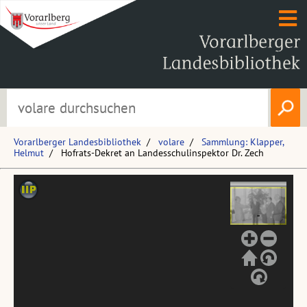
Vorarlberger Landesbibliothek
volare
Sammlung: Klapper,
Helmut
Hofrats-Dekret an Landesschulinspektor Dr. Zech