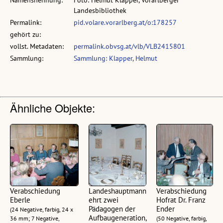
Landesbibliothek
Permalink:
pid.volare.vorarlberg.at/o:178257
gehört zu:
vollst. Metadaten:
permalink.obvsg.at/vlb/VLB2415801
Sammlung:
Sammlung: Klapper, Helmut
Ähnliche Objekte:
Verabschiedung
Landeshauptmann
Verabschiedung
Eberle
ehrt zwei
Hofrat Dr. Franz
Pädagogen der
Ender
(24 Negative, farbig, 24 x
Aufbaugeneration,
36 mm; 7 Negative,
(50 Negative, farbig,