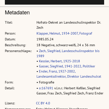
Metadaten
Titel:
Hofrats-Dekret an Landesschulinspektor Dr.
Zech
Person:
Klapper, Helmut, 1934-2007, Fotograf
Datum:
1985.05.24
Beschreibung:
18 Negative, schwarz-weiß, 24 x 36 mm
Personenschlagw.:
•
Zech, Siegfried, Landesschulinspektor bis
1989
•
Kessler, Herbert, 1925-2018
•
Gasser, Siegfried, 1941-2022, Politiker
•
Ender, Franz, 1927-2002,
Landesamtsdirektor, Direktor Landeschulrat
Form:
• Fotografie
Detail:
•
o:167691
v.l.n.r.: Herbert Keßler, Siegfried
Gasser, Frau Zech, Siegfried Zech, Franz Ender
Lizenz:
CC BY 4.0
Namensnennung:
Foto: Helmut Klapper, Vorarlberger