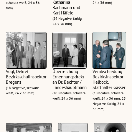
Katharina
schwarz-weiß, 24 x 36
24 x 36 mm)
Bachmann und
mm)
Karl Häfele
(29 Negative, farbig,
24 x 36 mm)
Vogl, Dekret
Überreichung
Verabschiedung
Bezirksschulinspektor
Ernennungsdrekt
Bezirksinspektor
Bregenz
an Dr. Bechter /
Helbock,
Landeshauptmann
Statthalter Gasser
(18 Negative, schwarz-
weiß, 24 x 36 mm)
(20 Negative, schwarz-
(3 Negative, schwarz-
weiß, 24 x 36 mm)
weiß, 24 x 36 mm; 25
Negative, farbig, 24 x
36 mm)