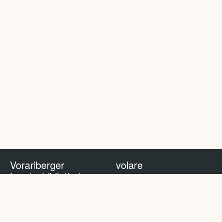
Vorarlberger
volare
Landesbibliothek
volare Blog
Impressum
Nutzungsbedingungen
Datenschutzhinweis
Policy