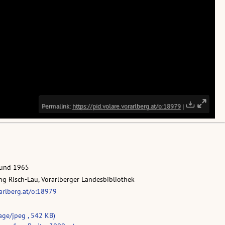
 und 1965
g Risch-Lau, Vorarlberger Landesbibliothek
rarlberg.at/o:18979
age/jpeg , 542 KB)