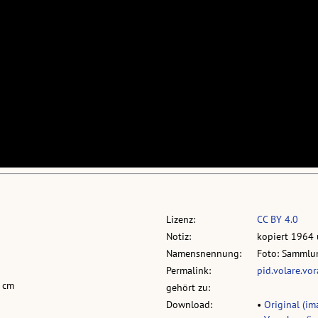
Lizenz:
CC BY 4.0
Notiz:
kopiert 1964
Namensnennung:
Foto: Sammlun
Permalink:
pid.volare.vo
5 cm
gehört zu:
Download:
•
Original (im