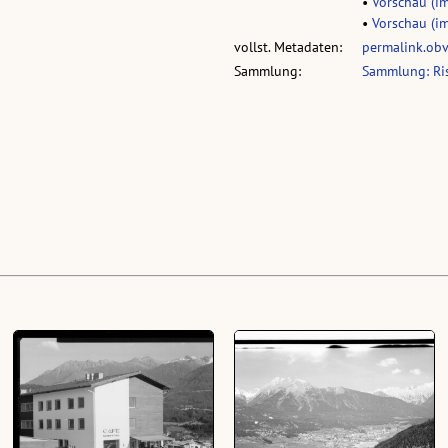
•
Vorschau (im
•
Vorschau (im
vollst. Metadaten:
permalink.ob
Sammlung:
Sammlung: Ri