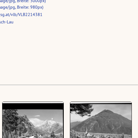
age/jpg, Breite: 3000px)
age/jpg, Breite: 980px)
vsg.at/vlb/VLB2214381
sch-Lau