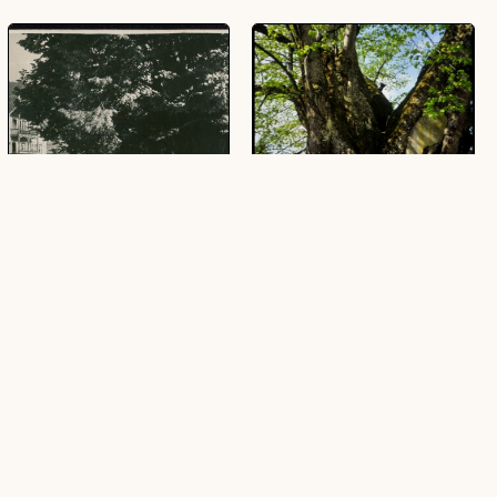
Gasthof "Taube" und 600 Jahre
[Alberschwende, Dorflinde auf
Alte Linde in Alberschwende
Kirchplatz]
(1 Ansichtskarte, schwarz-weiß, quer)
(1 Dia, farbig, 24 x 36 mm)