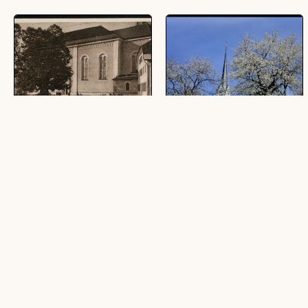
Alberschwende
[Fraxern, Kirschblüte]
(1 Ansichtskarte, schwarz-weiß, quer)
(1 Dia, farbig, 24 x 36 mm)