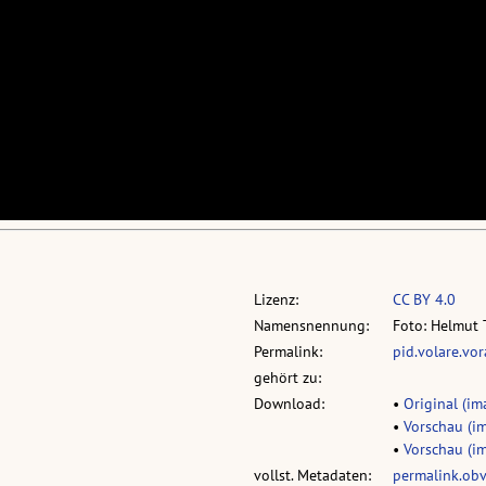
Lizenz:
CC BY 4.0
Namensnennung:
Foto: Helmut 
Permalink:
pid.volare.vo
gehört zu:
Download:
•
Original (ima
•
Vorschau (im
•
Vorschau (im
vollst. Metadaten:
permalink.ob