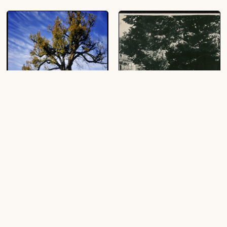
[Übersaxen, Lindele]
Gasthof "Taube" und 600 Jahre
Alte Linde in Alberschwende
(1 Dia, farbig, 24 x 36 mm)
(1 Ansichtskarte, schwarz-weiß, quer)