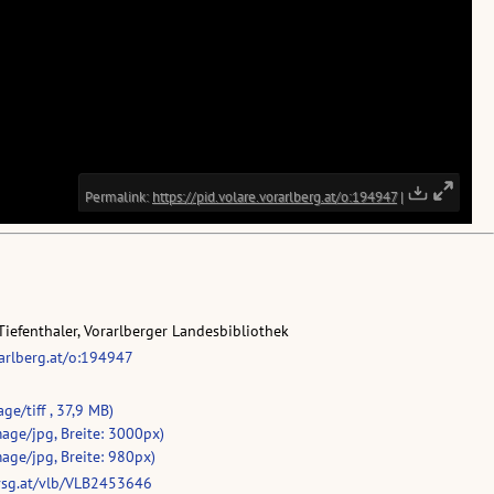
Tiefenthaler, Vorarlberger Landesbibliothek
rarlberg.at/o:194947
ge/tiff , 37,9 MB)
age/jpg, Breite: 3000px)
age/jpg, Breite: 980px)
vsg.at/vlb/VLB2453646