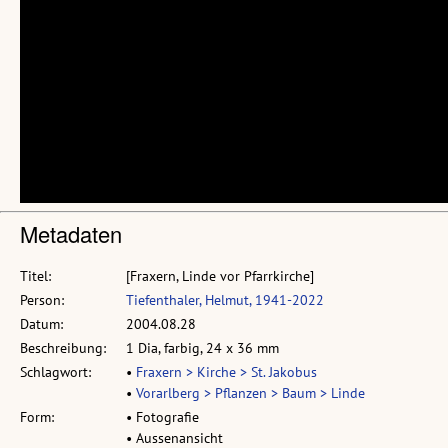
Metadaten
Titel:
[Fraxern, Linde vor Pfarrkirche]
Person:
Tiefenthaler, Helmut, 1941-2022
Datum:
2004.08.28
Beschreibung:
1 Dia, farbig, 24 x 36 mm
Schlagwort:
•
Fraxern > Kirche > St. Jakobus
•
Vorarlberg > Pflanzen > Baum > Linde
Form:
• Fotografie
• Aussenansicht