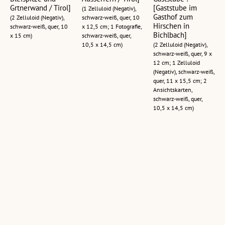
Grtnerwand / Tirol]
[Gaststube im
(1 Zelluloid (Negativ),
Gasthof zum
(2 Zelluloid (Negativ),
schwarz-weiß, quer, 10
Hirschen in
schwarz-weiß, quer, 10
x 12,5 cm; 1 Fotografie,
Bichlbach]
x 15 cm)
schwarz-weiß, quer,
10,5 x 14,5 cm)
(2 Zelluloid (Negativ),
schwarz-weiß, quer, 9 x
12 cm; 1 Zelluloid
(Negativ), schwarz-weiß,
quer, 11 x 15,5 cm; 2
Ansichtskarten,
schwarz-weiß, quer,
10,5 x 14,5 cm)
Bichlbach in Tirol
Bichlbach in Tirol
Bichlbach - Wengle
1075 m mit
mit Zingerstein
und Lähn mit
Zingerstein 2205
Zugspitze 2963 m
(1 Zelluloid (Negativ),
m
schwarz-weiß, hoch, 11
(1 Glasplatte (Negativ),