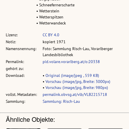
• Schneefernerscharte
• Wetterstein
• Wetterspitzen
• Wetterwandeck
Lizenz:
CC BY 4.0
Notiz:
kopiert 1971
Namensnennung:
Foto: Sammlung Risch-Lau, Vorarlberger
Landesbibliothek
Permalink:
pid.volare.vorarlberg.at/o:20338
gehört zu:
Download:
•
Original (image/jpeg , 559 KB)
•
Vorschau (image/jpg, Breite: 3000px)
•
Vorschau (image/jpg, Breite: 980px)
vollst. Metadaten:
permalink.obvsg.at/vlb/VLB2215718
Sammlung:
Sammlung: Risch-Lau
Ähnliche Objekte: