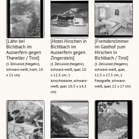
[Lähn bei
[Hotel Hirschen in
[Fremdenzimmer
Bichlbach im
Bichlbach im
im Gasthof zum
Ausserfern gegen
Ausserfern gegen
Hirschen in
Thaneller / Tirol]
Zingerstein]
Bichlbach / Tirol]
(1 Zelluloid (Negativ),
(1 Zelluloid (Negativ),
(1 Zelluloid (Negativ),
schwarz-weiß, hoch, 10
schwarz-weiß, quer, 10
schwarz-weiß, quer,
x 15 cm)
x 12,5 cm; 1
12,5 x 17,5 cm; 1
Ansichtskarte, schwarz-
Fotografie, schwarz-
weiß, quer, 10,5 x 14,5
weiß, quer, 12 x 17 cm)
cm)