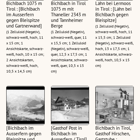
Bichlbach 1075 m
Bichlbach in Tirol
Lähn bei Lermoos
Tirol : [Bichlbach
1075 m mit
in Tirol : [Lähn bei
im Ausserfern
Thaneller 2343 m
Bichlbach gegen
gegen Bleispitze
und Tannheimer
Bleispitze]
und Gartnerwand]
Berge
(1 Zelluloid (Negativ),
(1 Zelluloid (Negativ),
(1 Zelluloid (Negativ),
schwarz-weiß, hoch, 11
schwarz-weiß, hoch, 11
schwarz-weiß, quer, 11
x 15,5 cm; 1 Zelluloid
x 15 cm; 1
x 15,5 cm; 1 Zelluloid
(Negativ), schwarz-weiß,
Ansichtskarte, schwarz-
(Negativ), schwarz-weiß,
hoch, 13 x 17,5 cm; 1
weiß, hoch, 10 x 15 cm;
quer, 12,5 x 17,5 cm; 1
Ansichtskarte, schwarz-
2 Ansichtskarten,
Ansichtskarte, schwarz-
weiß, hoch, 10,5 x 15
schwarz-weiß, hoch,
weiß, quer, 10,5 x 15
cm)
10,5 x 14,5 cm)
cm)
[Bichlbach im
[Gasthof Post in
Bichlbach in Tirol,
Ausserfern gegen
Bichlbach im
Gasthof Hirschen,
Bleispitze und
Ausserfern / Tirol]
Gaststube :