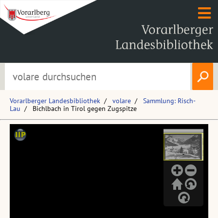
Vorarlberger Landesbibliothek
volare
Sammlung: Risch-
Lau
Bichlbach in Tirol gegen Zugspitze