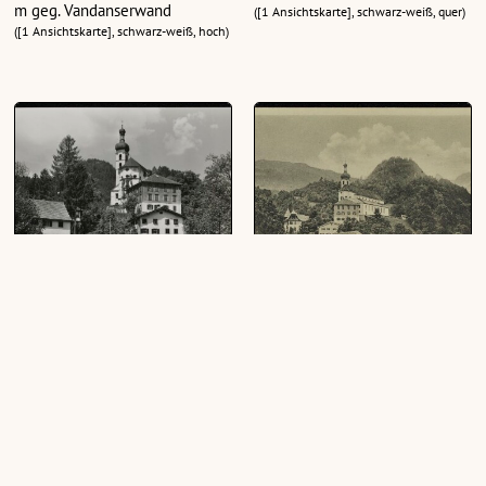
m geg. Vandanserwand
([1 Ansichtskarte], schwarz-weiß, quer)
([1 Ansichtskarte], schwarz-weiß, hoch)
Tschagguns i. Montafon
Vorarlberg Tschagguns
(Montafon)
([1 Ansichtskarte], schwarz-weiß, quer)
([1 Ansichtskarte], schwarz-weiß, quer)