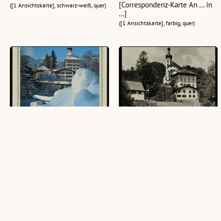
[Correspondenz-Karte An ... in
([1 Ansichtskarte], schwarz-weiß, quer)
...]
([1 Ansichtskarte], farbig, quer)
[Tschagguns] : [Motiv von der
Tschagguns i. Montafon
Pfarrkirche Tschagguns im
([1 Ansichtskarte], schwarz-weiß, hoch)
Montafon, Vorarlberg ...]
([1 Ansichtskarte], farbig, hoch)