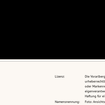
Lizenz:
Die Vorarlber
urheberrechtli
oder Markenre
eigenverantwo
Haftung für 
Namensnennung:
Foto: Ansicht