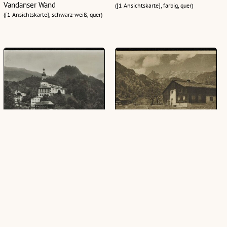
Vandanser Wand
([1 Ansichtskarte], farbig, quer)
([1 Ansichtskarte], schwarz-weiß, quer)
Tschagguns (Montafon) :
[Tschagguns] : [Landschau mit
[Tschagguns (Montafon) mit
Zimbaspitze (2645 m) (Motiv
Gasthof Löwen ...]
aus Vorarlberg) ...]
([1 Ansichtskarte], schwarz-weiß, quer)
([1 Ansichtskarte], schwarz-weiß, quer)