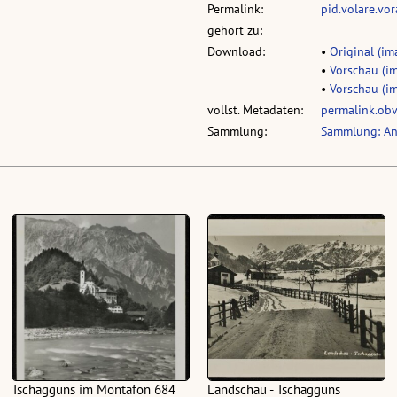
Permalink:
pid.volare.vo
gehört zu:
Download:
•
Original (ima
•
Vorschau (im
•
Vorschau (im
vollst. Metadaten:
permalink.ob
Sammlung:
Sammlung: An
Tschagguns im Montafon 684
Landschau - Tschagguns