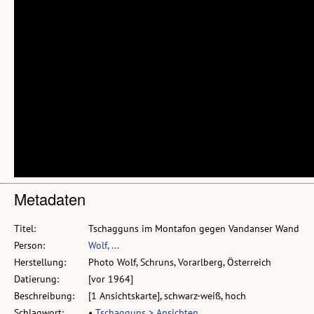
Metadaten
Titel:
Tschagguns im Montafon gegen Vandanser Wand
Person:
Wolf, ...
Herstellung:
Photo Wolf, Schruns, Vorarlberg, Österreich
Datierung:
[vor 1964]
Beschreibung:
[1 Ansichtskarte], schwarz-weiß, hoch
Schlagwort:
•
Tschagguns > Ansichten