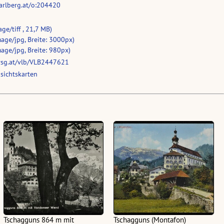
rarlberg.at/o:204420
ge/tiff , 21,7 MB)
age/jpg, Breite: 3000px)
age/jpg, Breite: 980px)
vsg.at/vlb/VLB2447621
sichtskarten
Tschagguns 864 m mit
Tschagguns (Montafon)