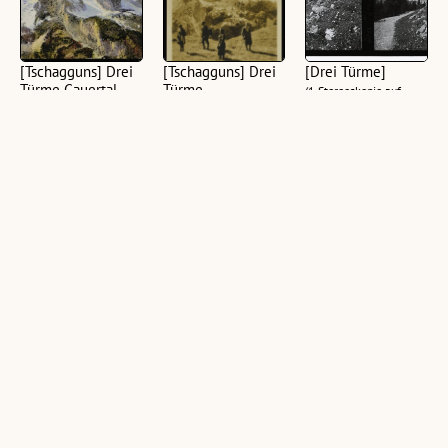
[Tschagguns] Drei
[Tschagguns] Drei
[Drei Türme]
Türme Gauertal
Türme
(1 Stereoskopie auf
Vorarlberg :
([1 Ansichtskarte],
Glasplatte (Positiv),
Kleiner Turm 2755
schwarz-weiß, hoch)
schwarz-weiß, quer, 6 x
m : Mittel Turm
13 cm)
2815 m : Grosser
Turm 2828 m ... ;
([1 Ansichtskarte],
farbig, quer)
Tschagguns - Drei
[Tschagguns] Drei
[Tschagguns] Drei
Türme
Türme : [Drei
Türme mit
Türme (Gauertal)
Lindauer-Hütte
(1 Fotografie, farbig)