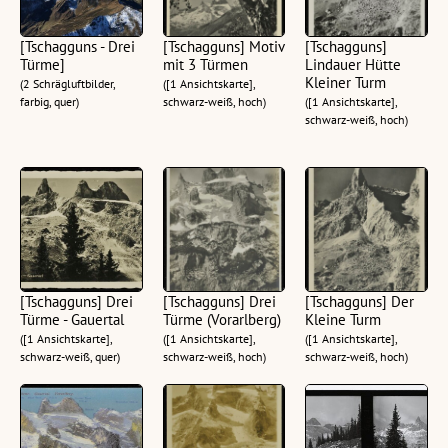
[Tschagguns - Drei
[Tschagguns] Motiv
[Tschagguns]
Türme]
mit 3 Türmen
Lindauer Hütte
Kleiner Turm
(2 Schrägluftbilder,
([1 Ansichtskarte],
farbig, quer)
schwarz-weiß, hoch)
([1 Ansichtskarte],
schwarz-weiß, hoch)
[Tschagguns] Drei
[Tschagguns] Drei
[Tschagguns] Der
Türme - Gauertal
Türme (Vorarlberg)
Kleine Turm
([1 Ansichtskarte],
([1 Ansichtskarte],
([1 Ansichtskarte],
schwarz-weiß, quer)
schwarz-weiß, hoch)
schwarz-weiß, hoch)