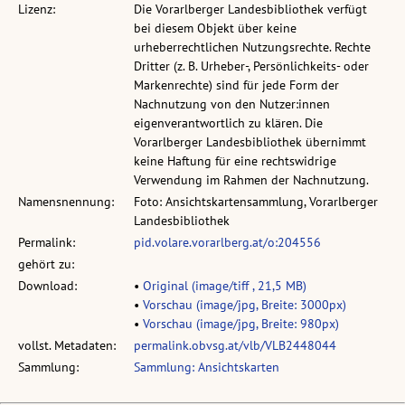
Lizenz:
Die Vorarlberger Landesbibliothek verfügt
bei diesem Objekt über keine
urheberrechtlichen Nutzungsrechte. Rechte
Dritter (z. B. Urheber-, Persönlichkeits- oder
Markenrechte) sind für jede Form der
Nachnutzung von den Nutzer:innen
eigenverantwortlich zu klären. Die
Vorarlberger Landesbibliothek übernimmt
keine Haftung für eine rechtswidrige
Verwendung im Rahmen der Nachnutzung.
Namensnennung:
Foto: Ansichtskartensammlung, Vorarlberger
Landesbibliothek
Permalink:
pid.volare.vorarlberg.at/o:204556
gehört zu:
Download:
•
Original (image/tiff , 21,5 MB)
•
Vorschau (image/jpg, Breite: 3000px)
•
Vorschau (image/jpg, Breite: 980px)
vollst. Metadaten:
permalink.obvsg.at/vlb/VLB2448044
Sammlung:
Sammlung: Ansichtskarten