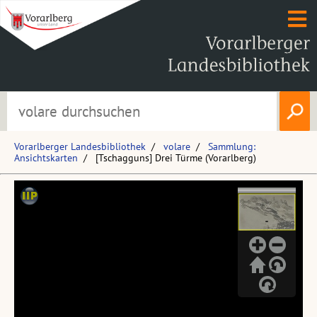
Vorarlberger Landesbibliothek
volare
Sammlung:
Ansichtskarten
[Tschagguns] Drei Türme (Vorarlberg)