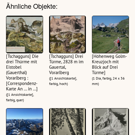
Ähnliche Objekte:
[Tschagguns] Die
[Tschagguns] Drei
[Höhenweg Golm-
drei Thürme mit
Türme, 2828 m im
Kreuzjoch mit
Eistobel
Gauertal,
Blick auf Drei
(Gauerthal)
Vorarlberg
Türme]
Vorarlberg :
([1 Ansichtskarte],
(1 Dia, farbig, 24 x 36
[Correspondenz-
farbig, hoch)
mm)
Karte An ... in ...]
([1 Ansichtskarte],
farbig, quer)