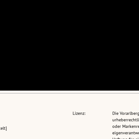
Lizenz:
Die Vorarlber
urheberrechtli
oder Markenre
elt]
eigenverantwo