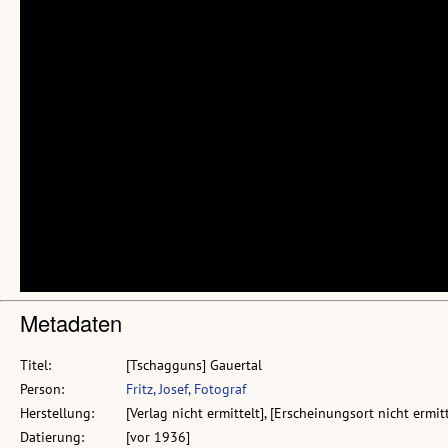
Metadaten
Titel:
[Tschagguns] Gauertal
Person:
Fritz, Josef, Fotograf
Herstellung:
[Verlag nicht ermittelt], [Erscheinungsort nicht ermitt
Datierung:
[vor 1936]