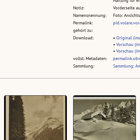
Haftung für 
Notiz:
Vorderseite a
Namensnennung:
Foto: Ansicht
Permalink:
pid.volare.vo
gehört zu:
Download:
•
Original (ima
•
Vorschau (im
•
Vorschau (im
vollst. Metadaten:
permalink.ob
Sammlung:
Sammlung: An