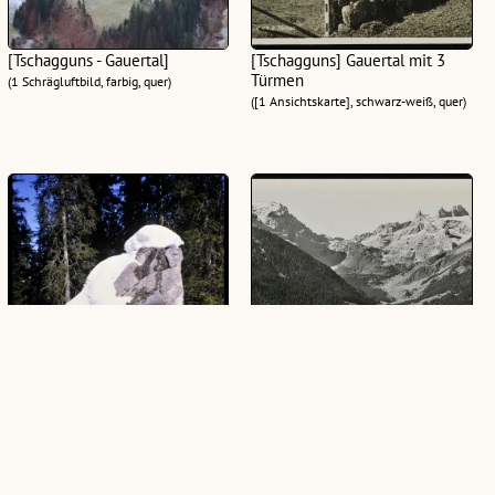
[Tschagguns - Gauertal]
[Tschagguns] Gauertal mit 3
Türmen
(1 Schrägluftbild, farbig, quer)
([1 Ansichtskarte], schwarz-weiß, quer)
[Tschagguns, Schneekrott im
[Tschagguns] Gauertal -
Gauertal]
Sulzfluh - Drei Türme, Rhätikon
(1 Dia, farbig, 24 x 36 mm)
([1 Ansichtskarte], schwarz-weiß, quer)