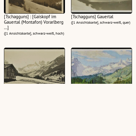
[Tschagguns] : [Gaiskopf im
[Tschagguns] Gauertal
Gauertal (Montafon) Vorarlberg
([1 Ansichtskarte], schwarz-weiß, quer)
...]
([1 Ansichtskarte], schwarz-weiß, hoch)
[Tschagguns] Jm Gauertal
[Tschagguns] : [Das Gauertal im
Montafon ...]
([1 Ansichtskarte], schwarz-weiß, quer)
([1 Ansichtskarte], farbig, quer)