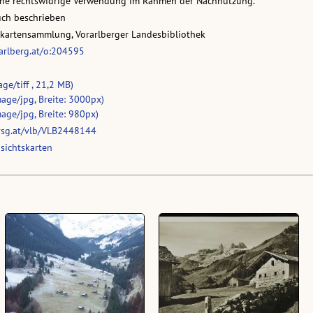
eine rechtswidrige Verwendung im Rahmen der Nachnutzung.
uch beschrieben
skartensammlung, Vorarlberger Landesbibliothek
rarlberg.at/o:204595
ge/tiff , 21,2 MB)
age/jpg, Breite: 3000px)
age/jpg, Breite: 980px)
vsg.at/vlb/VLB2448144
sichtskarten