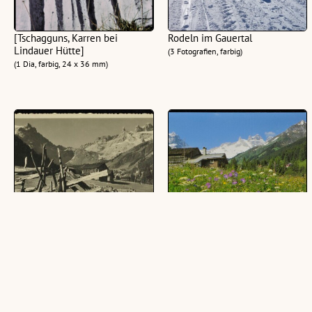
[Tschagguns, Karren bei
Rodeln im Gauertal
Lindauer Hütte]
(3 Fotografien, farbig)
(1 Dia, farbig, 24 x 36 mm)
[Tschagguns] Am Weg ins
[Tschagguns] : [Gauertal im
Gauertal. Blick geg. Sulzfluh u.
Rätikon, Montafon, mit Sulzfluh,
3 Türme : [Am Weg ins Gauertal
Drei Türme, 2828 m und
Blick geg. Sulzfluh u. 3 Türme
Geißspitze, Vorarlberg,
...]
Österreich ...]
([1 Ansichtskarte], schwarz-weiß, quer)
([1 Ansichtskarte], farbig, quer)