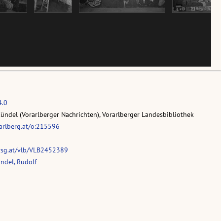
4.0
Zündel (Vorarlberger Nachrichten), Vorarlberger Landesbibliothek
rarlberg.at/o:215596
vsg.at/vlb/VLB2452389
ndel, Rudolf