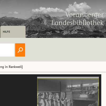
HILFE
ung in Rankweil]