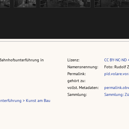
e Bahnhofsunterführung in
Lizenz:
CC BY-NC-ND 
Namensnennung:
Foto: Rudolf 
Permalink:
pid.volare.vo
gehört zu:
vollst. Metadaten:
permalink.ob
Sammlung:
Sammlung: Zü
unterführung > Kunst am Bau