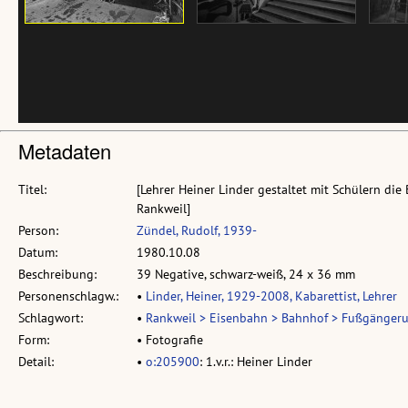
Metadaten
Titel:
[Lehrer Heiner Linder gestaltet mit Schülern di
Rankweil]
Person:
Zündel, Rudolf, 1939-
Datum:
1980.10.08
Beschreibung:
39 Negative, schwarz-weiß, 24 x 36 mm
Personenschlagw.:
•
Linder, Heiner, 1929-2008, Kabarettist, Lehrer
Schlagwort:
•
Rankweil > Eisenbahn > Bahnhof > Fußgänger
Form:
• Fotografie
Detail:
•
o:205900
: 1.v.r.: Heiner Linder