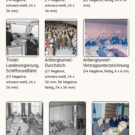
schwarz-weiß, 24 x
schwarz-weiß, 24 x
mm)
36 mm)
36 mm)
Tiroler
Arlbergtunnel-
Arlbergtunnel -
Landesregierung,
Durchstich
Vertragsunterzeichnung
Schiffsrundfahrt
(27 Negative,
(54 Negative, farbig, 6 x 6 cm)
(53 Negative,
schwarz-weiß, 24 x
schwarz-weiß, 24 x
36 mm; 96 Negative,
36 mm)
farbig, 24 x 36 mm)