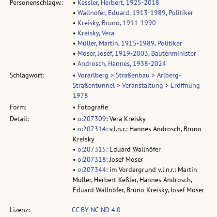
Personenschlagw.:
•
Kessler, Herbert, 1925-2018
•
Wallnöfer, Eduard, 1913-1989, Politiker
•
Kreisky, Bruno, 1911-1990
•
Kreisky, Vera
•
Müller, Martin, 1915-1989, Politiker
•
Moser, Josef, 1919-2003, Bautenminister
•
Androsch, Hannes, 1938-2024
Schlagwort:
•
Vorarlberg > Straßenbau > Arlberg-
Straßentunnel > Veranstaltung > Eröffnung
1978
Form:
• Fotografie
Detail:
•
o:207309
: Vera Kreisky
•
o:207314
: v.l.n.r.: Hannes Androsch, Bruno
Kreisky
•
o:207315
: Eduard Wallnöfer
•
o:207318
: Josef Moser
•
o:207344
: im Vordergrund v.l.n.r.: Martin
Müller, Herbert Keßler, Hannes Androsch,
Eduard Wallnöfer, Bruno Kreisky, Josef Moser
Lizenz:
CC BY-NC-ND 4.0