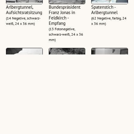
Arlbergtunnel,
Bundespräsident
Spatenstich -
Aufsichtsratsitzung
Franz Jonas in
Arlbergtunnel
Feldkirch -
(14 Negative, schwarz-
(62 Negative, farbig, 24
Empfang
weiß, 24 x 36 mm)
x 36 mm)
(13 Fotonegative,
schwarz-weiß, 24 x 36
mm)
Spatenstich zum
Bundespräsident
Bundespräsident
Autobahnbau
Franz Jonas auf
Franz Jonas zu
Götzis-Hohenems
Besuch in
Besuch bei
Vorarlberg -
Herbert Kessler
(26 Fotonegative,
Furkapass
schwarz-weiß, 24 x 36
(2 Fotonegative,
mm)
(11 Fotonegative,
schwarz-weiß, 24 x 36
schwarz-weiß, 24 x 36
mm)
mm)