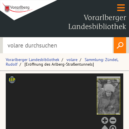
Vorarlberger Landesbibliothek
volare
Sammlung: Zündel,
Rudolf
[Eröffnung des Arlberg-Straßentunnels]