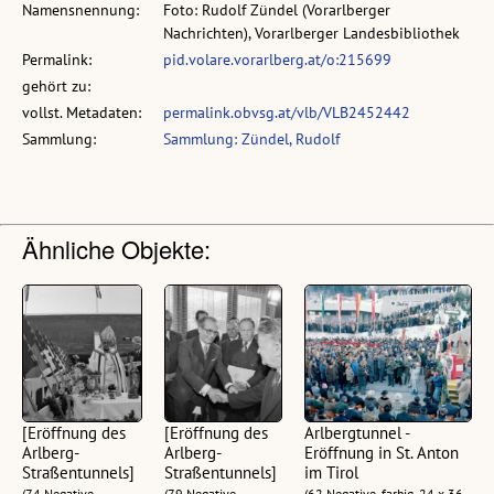
Namensnennung:
Foto: Rudolf Zündel (Vorarlberger
Nachrichten), Vorarlberger Landesbibliothek
Permalink:
pid.volare.vorarlberg.at/o:215699
gehört zu:
vollst. Metadaten:
permalink.obvsg.at/vlb/VLB2452442
Sammlung:
Sammlung: Zündel, Rudolf
Ähnliche Objekte:
[Eröffnung des
[Eröffnung des
Arlbergtunnel -
Arlberg-
Arlberg-
Eröffnung in St. Anton
Straßentunnels]
Straßentunnels]
im Tirol
(74 Negative,
(79 Negative,
(62 Negative, farbig, 24 x 36