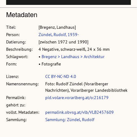
Metadaten
Titel:
[Bregenz, Landhaus]
Person:
Zündel, Rudolf, 1939-
Datierung:
[zwischen 1972 und 1990]
Beschreibung:
4 Negative, schwarz-weiß, 24 x 36 mm
Schlagwort:
•
Bregenz > Landhaus > Architektur
Form:
• Fotografie
Lizenz:
CC BY-NC-ND 4.0
Namensnennung:
Foto: Rudolf Zündel (Vorarlberger
Nachrichten), Vorarlberger Landesbibliothek
Permalink:
pid.volare.vorarlberg.at/o:216179
gehört zu:
vollst. Metadaten:
permalink.obvsg.at/vlb/VLB2457609
Sammlung:
Sammlung: Zündel, Rudolf