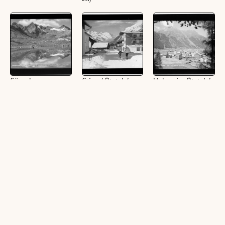
Gänsekragen -
Gries / Ötztal /
Huben im Ötztal /
Breiter Grieskogl
Tirol
Tirol
3281 m -
(2 Zelluloid (Negativ),
(1 Zelluloid (Negativ),
Larstigspitze und
schwarz-weiß, quer, 11
schwarz-weiß, quer,
Zwiselbachjoch
x 15,5 cm; 1
10,5 x 15,5 cm; 1
(1 Zelluloid (Negativ),
Ansichtskarte, schwarz-
Ansichtskarte, schwarz-
schwarz-weiß, quer, 11
weiß, quer, 10,5 x 14,5
weiß, quer, 10,5 x 15
x 15 cm; 1 Zelluloid
cm; 1 Zelluloiddia
cm)
(Negativ), schwarz-weiß,
(Positiv), schwarz-weiß,
quer, 13 x 18 cm; 1
quer, 13 x 18 cm; 1
Ansichtskarte, schwarz-
Zelluloiddia (Positiv),
weiß, quer, 10,5 x 15
schwarz-weiß, quer,
cm)
10,5 x 15 cm)