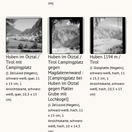
cm)
Huben im Ötztal /
Huben im Ötztal /
Huben 1194 m /
Tirol mit
Tirol Campingplatz
Tirol
Campingplatz
gegen
(1 Glasplatte (Negativ),
Magdalenenwand :
(1 Zelluloid (Negativ),
schwarz-weiß, hoch, 11
[Campingplatz bei
schwarz-weiß, quer, 11
x 15,5 cm; 1
Huben im Ötztal
x 15 cm; 1
Ansichtskarte, schwarz-
gegen Platter
Ansichtskarte, schwarz-
weiß, hoch, 10,5 x 15
Grube mit
weiß, quer, 10,5 x 15
cm)
Lochkogel]
cm)
(1 Zelluloid (Negativ),
schwarz-weiß, hoch, 11
x 15 cm; 1
Ansichtskarte, schwarz-
weiß, hoch, 10 x 14,5
cm)