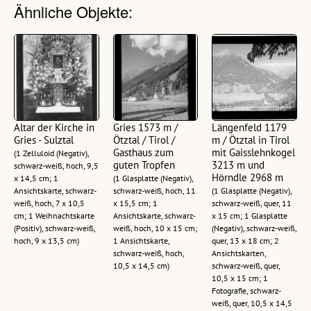
Ähnliche Objekte:
Altar der Kirche in
Gries 1573 m /
Längenfeld 1179
Gries - Sulztal
Ötztal / Tirol /
m / Ötztal in Tirol
Gasthaus zum
mit Gaisslehnkogel
(1 Zelluloid (Negativ),
guten Tropfen
3213 m und
schwarz-weiß, hoch, 9,5
Hörndle 2968 m
x 14,5 cm; 1
(1 Glasplatte (Negativ),
Ansichtskarte, schwarz-
schwarz-weiß, hoch, 11
(1 Glasplatte (Negativ),
weiß, hoch, 7 x 10,5
x 15,5 cm; 1
schwarz-weiß, quer, 11
cm; 1 Weihnachtskarte
Ansichtskarte, schwarz-
x 15 cm; 1 Glasplatte
(Positiv), schwarz-weiß,
weiß, hoch, 10 x 15 cm;
(Negativ), schwarz-weiß,
hoch, 9 x 13,5 cm)
1 Ansichtskarte,
quer, 13 x 18 cm; 2
schwarz-weiß, hoch,
Ansichtskarten,
10,5 x 14,5 cm)
schwarz-weiß, quer,
10,5 x 15 cm; 1
Fotografie, schwarz-
weiß, quer, 10,5 x 14,5