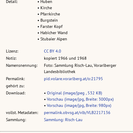
Detail:
• Huben
• Kirche
• Pfarrkirche
• Burgstein
• Farster Kopf
• Habicher Wand
• Stubaier Alpen
Lizenz:
CC BY 4.0
Notiz:
kopiert 1966 und 1968
Namensnennung:
Foto: Sammlung Risch-Lau, Vorarlberger
Landesbibliothek
Permalink:
pid.volare.vorarlberg.at/o:21795
gehört zu:
Download:
•
Original (image/jpeg , 532 KB)
•
Vorschau (image/jpg, Breite: 3000px)
•
Vorschau (image/jpg, Breite: 980px)
vollst. Metadaten:
permalink.obvsg.at/vlb/VLB2217136
Sammlung:
Sammlung: Risch-Lau