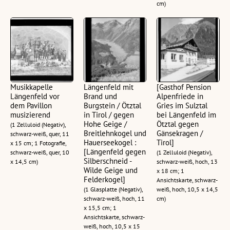
cm)
Musikkapelle
Längenfeld mit
[Gasthof Pension
Längenfeld vor
Brand und
Alpenfriede in
dem Pavillon
Burgstein / Ötztal
Gries im Sulztal
musizierend
in Tirol / gegen
bei Längenfeld im
Hohe Geige /
Ötztal gegen
(1 Zelluloid (Negativ),
Breitlehnkogel und
Gänsekragen /
schwarz-weiß, quer, 11
Hauerseekogel :
Tirol]
x 15 cm; 1 Fotografie,
[Längenfeld gegen
schwarz-weiß, quer, 10
(1 Zelluloid (Negativ),
Silberschneid -
x 14,5 cm)
schwarz-weiß, hoch, 13
Wilde Geige und
x 18 cm; 1
Felderkogel]
Ansichtskarte, schwarz-
(1 Glasplatte (Negativ),
weiß, hoch, 10,5 x 14,5
schwarz-weiß, hoch, 11
cm)
x 15,5 cm; 1
Ansichtskarte, schwarz-
weiß, hoch, 10,5 x 15