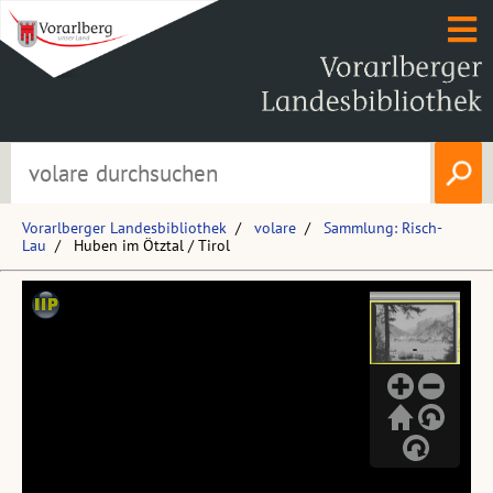
Vorarlberger Landesbibliothek
volare
Sammlung: Risch-
Lau
Huben im Ötztal / Tirol