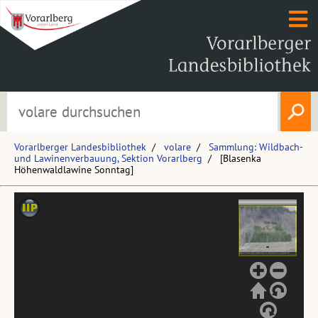
Vorarlberger Landesbibliothek
volare
Sammlung: Wildbach-
und Lawinenverbauung, Sektion Vorarlberg
[Blasenka
Höhenwaldlawine Sonntag]