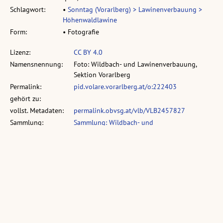
Schlagwort:
•
Sonntag (Vorarlberg) > Lawinenverbauung >
Höhenwaldlawine
Form:
• Fotografie
Lizenz:
CC BY 4.0
Namensnennung:
Foto: Wildbach- und Lawinenverbauung,
Sektion Vorarlberg
Permalink:
pid.volare.vorarlberg.at/o:222403
gehört zu:
vollst. Metadaten:
permalink.obvsg.at/vlb/VLB2457827
Sammlung:
Sammlung: Wildbach- und
Lawinenverbauung, Sektion Vorarlberg
Ähnliche Objekte: