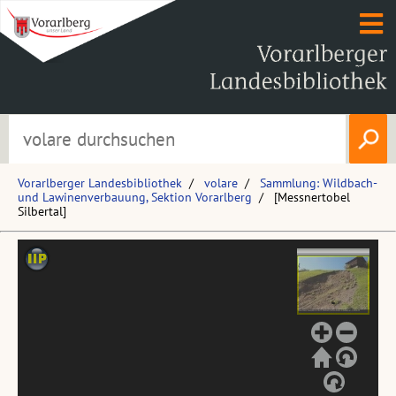
Vorarlberger Landesbibliothek
volare
Sammlung: Wildbach-
und Lawinenverbauung, Sektion Vorarlberg
[Messnertobel
Silbertal]