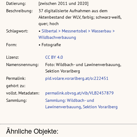
Datierung:
[zwischen 2011 und 2020]
Beschreibung:
37 digitalisierte Aufnahmen aus dem
Aktenbestand der WLV, farbig; schwarz-weiß,
quer; hoch
Schlagwort:
•
Silbertal > Messnertobel > Wasserbau >
Wildbachverbauung
Form:
• Fotografie
Lizenz:
CC BY 4.0
Namensnennung:
Foto: Wildbach- und Lawinenverbauung,
Sektion Vorarlberg
Permalink:
pid.volare.vorarlberg.at/o:222451
gehört zu:
vollst. Metadaten:
permalink.obvsg.at/vlb/VLB2457879
Sammlung:
Sammlung: Wildbach- und
Lawinenverbauung, Sektion Vorarlberg
Ähnliche Objekte: