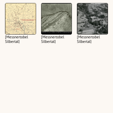
[Messnertobel
[Messnertobel
[Messnertobel
Silbertal]
Silbertal]
Silbertal]
(1 digitalisierte
(4 digitalisierte
(11 digitalisierte
Aufnahmen aus dem
Aufnahmen aus dem
Aufnahmen aus dem
Aktenbestand der WLV,
Aktenbestand der WLV,
Aktenbestand der WLV,
farbig; schwarz-weiß,
farbig; schwarz-weiß,
farbig; schwarz-weiß,
quer; hoch)
quer; hoch)
quer; hoch)
[Messnertobel
[Messnertobel
[Messnertobel
Silbertal]
Silbertal]
Silbertal]