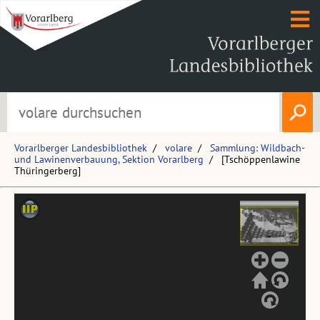
Vorarlberger Landesbibliothek
volare
Sammlung: Wildbach-
und Lawinenverbauung, Sektion Vorarlberg
[Tschöppenlawine
Thüringerberg]