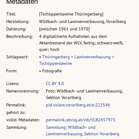
Metadaten
Titel:
[Tschöppenlawine Thüringerberg]
Herstellung:
Wildbach- und Lawinenverbauung, Vorarlberg
Datierung:
[zwischen 1961 und 1970]
Beschreibung:
4 digitalisierte Aufnahmen aus dem
Aktenbestand der WLV, farbig; schwarz-weiß,
quer; hoch
Schlagwort:
•
Thüringerberg > Lawinenverbauung >
Tschöppenlawine
Form:
• Fotografie
Lizenz:
CC BY 4.0
Namensnennung:
Foto: Wildbach- und Lawinenverbauung,
Sektion Vorarlberg
Permalink:
pid.volare.vorarlberg.at/o:222546
gehört zu:
vollst. Metadaten:
permalink.obvsg.at/vlb/VLB2457975
Sammlung:
Sammlung: Wildbach- und
Lawinenverbauung, Sektion Vorarlberg