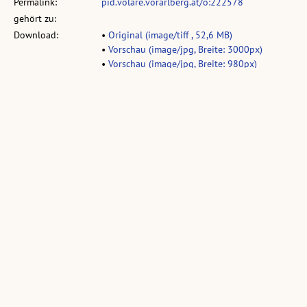
Permalink:
pid.volare.vorarlberg.at/o:222578
gehört zu:
Download:
•
Original (image/tiff , 52,6 MB)
•
Vorschau (image/jpg, Breite: 3000px)
•
Vorschau (image/jpg, Breite: 980px)
vollst. Metadaten:
permalink.obvsg.at/vlb/VLB1131015
Sammlung:
Sammlung: Luger, Reinhold
Ähnliche Objekte:
Jugendprogramm
Jugendprogramm
Ausstellungsplakat
'82
'80 :
20 Jahre
Veranstaltungen
Bildungshaus
(1 Plakat, farbig, hoch,
und Seminare
Batschuns 1985
29,7 x 42,0 cm)
(1 Plakat, farbig, hoch,
(1 Plakat, schwarz-