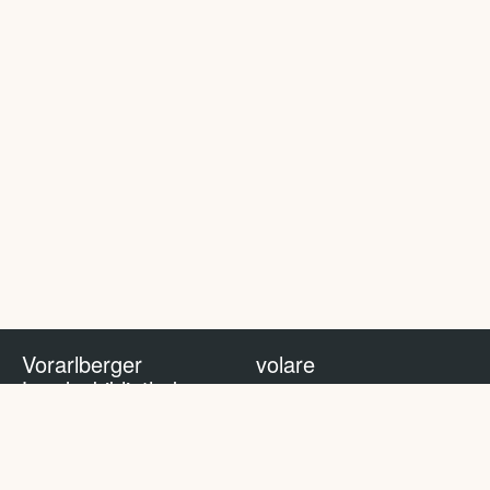
Vorarlberger
volare
Landesbibliothek
volare Blog
Impressum
Nutzungsbedingungen
Datenschutzhinweis
Policy