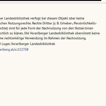
ger Landesbibliothek verfügt bei diesem Objekt über keine
chen Nutzungsrechte. Rechte Dritter (z. B. Urheber-, Persönlichkeits-
chte) sind für jede Form der Nachnutzung von den Nutzer:innen
rtlich zu klären. Die Vorarlberger Landesbibliothek übernimmt keine
eine rechtswidrige Verwendung im Rahmen der Nachnutzung.
d Luger, Vorarlberger Landesbibliothek
rarlberg.at/o:222708
ge/tiff , 107,6 MB)
age/jpg, Breite: 3000px)
age/jpg, Breite: 980px)
vsg.at/vlb/VLB1135791
er, Reinhold