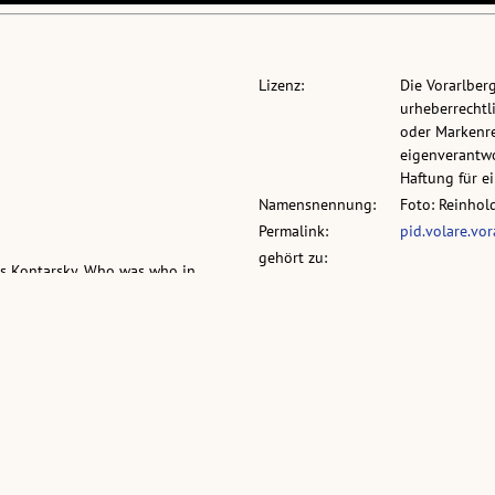
Lizenz:
Die Vorarlber
urheberrechtli
oder Markenre
eigenverantwo
Haftung für 
Namensnennung:
Foto: Reinhol
Permalink:
pid.volare.vo
gehört zu:
fons Kontarsky, Who was who in
Download:
•
Original (ima
annes Eisler, Bill Connors Trio
•
Vorschau (im
•
Vorschau (im
vollst. Metadaten:
permalink.ob
Sammlung:
Sammlung: Lug