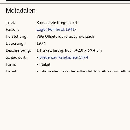
Metadaten
Titel:
Randspiele Bregenz 74
Person:
Luger, Reinhold, 1941-
Herstellung:
VBG Offsetdruckerei, Schwarzach
Datierung:
1974
Beschreibung:
1 Plakat, farbig, hoch, 42,0 x 59,4 cm
Schlagwort:
•
Bregenzer Randspiele 1974
Form:
• Plakat
Detail:
• Interpreten: Jazz: Terje Rypdal Trio, Aloys und Al
Austria: Hanns Eisler, Theater: Johanna Faustus von H
(USA)
Ähnliche Objekte: