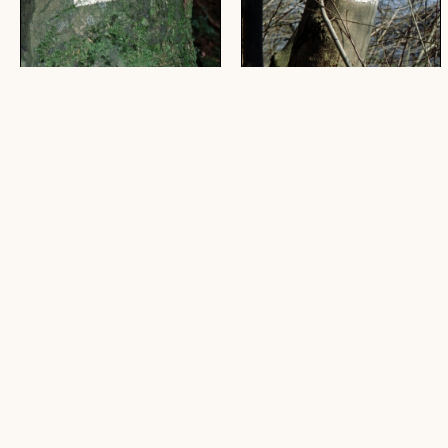
[Unbefriedigende
[Früher Verwitterungsschaden
Neumarkierung]
an Neumarkierung]
(1 Dia, farbig, 24 x 36 mm)
(1 Dia, farbig, 24 x 36 mm)
[Misslungene Austilgung einer
[Neumarkierung an
alten Markierung]
Baumstamm]