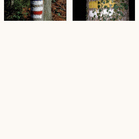
[Alte Wegmarkierungen]
[Früher Verwitterungsschaden
an Neumarkierung]
(1 Dia, farbig, 24 x 36 mm)
(1 Dia, farbig, 24 x 36 mm)
[Alte Wegmarkierung]
[Alte Wegmarkierungen]
(1 Dia, farbig, 24 x 36 mm)
(1 Dia, farbig, 24 x 36 mm)