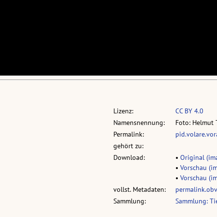
Lizenz:
CC BY 4.0
Namensnennung:
Foto: Helmut 
Permalink:
pid.volare.vo
gehört zu:
Download:
•
Original (ima
•
Vorschau (im
•
Vorschau (im
vollst. Metadaten:
permalink.ob
Sammlung:
Sammlung: Tie