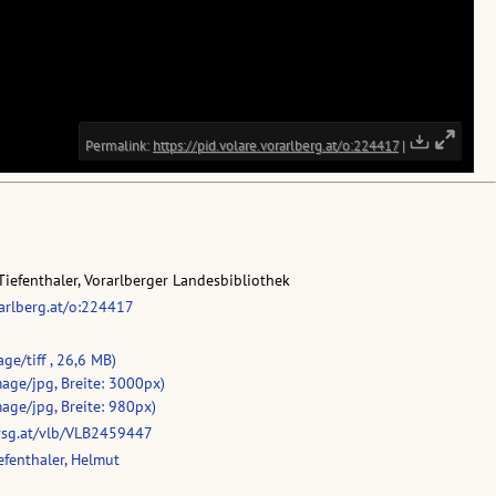
Tiefenthaler, Vorarlberger Landesbibliothek
rarlberg.at/o:224417
ge/tiff , 26,6 MB)
age/jpg, Breite: 3000px)
age/jpg, Breite: 980px)
vsg.at/vlb/VLB2459447
fenthaler, Helmut