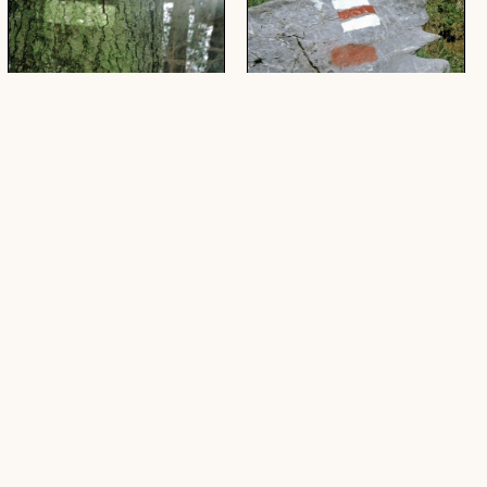
[Früher Verwitterungsschaden
[Unbefriedigende
an Neumarkierung]
Neumarkierung]
(1 Dia, farbig, 24 x 36 mm)
(1 Dia, farbig, 24 x 36 mm)
[Neumarkierung an
[Misslungene Austilgung einer
Baumstamm]
alten Markierung]