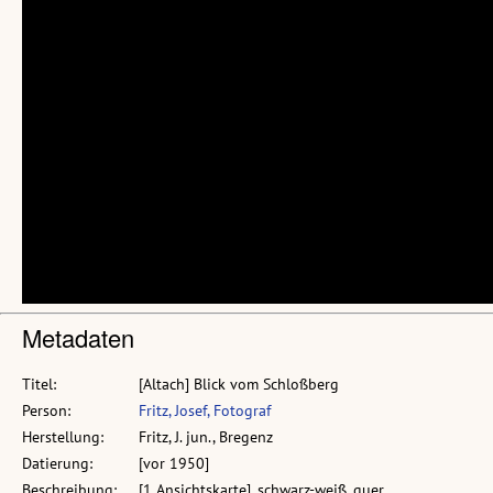
Metadaten
Titel:
[Altach] Blick vom Schloßberg
Person:
Fritz, Josef, Fotograf
Herstellung:
Fritz, J. jun., Bregenz
Datierung:
[vor 1950]
Beschreibung:
[1 Ansichtskarte], schwarz-weiß, quer