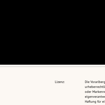
Lizenz:
Die Vorarlber
urheberrechtli
oder Markenre
eigenverantwo
Haftung für 