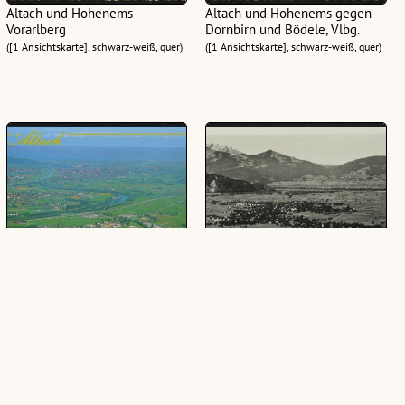
Altach und Hohenems
Altach und Hohenems gegen
Vorarlberg
Dornbirn und Bödele, Vlbg.
([1 Ansichtskarte], schwarz-weiß, quer)
([1 Ansichtskarte], schwarz-weiß, quer)
Altach : [Sommer - Freizeit -
Altach-Bauern mit Säntis
Erholung im schönen Altach im
([1 Ansichtskarte], schwarz-weiß, quer)
Rheintal, Vorarlberg - Austria ...]
([1 Ansichtskarte], farbig, quer)