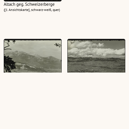
Altach geg. Schweizerberge
([1 Ansichtskarte], schwarz-weiß, quer)
Altach, Vorarlberg
Altach, Vlbg.
([1 Ansichtskarte], schwarz-weiß, quer)
([1 Ansichtskarte], schwarz-weiß, quer)