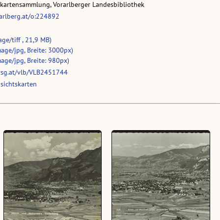
skartensammlung, Vorarlberger Landesbibliothek
rarlberg.at/o:224892
ge/tiff , 21,9 MB)
age/jpg, Breite: 3000px)
age/jpg, Breite: 980px)
vsg.at/vlb/VLB2451744
sichtskarten