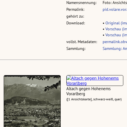
Namensnennung:
Foto: Ansicht
Permalink:
pid.volare.vo
gehört zu:
Download:
•
Original (ima
•
Vorschau (im
•
Vorschau (im
vollst. Metadaten:
permalink.ob
Sammlung:
Sammlung: An
Altach gegen Hohenems
Vorarlberg
([1 Ansichtskarte], schwarz-weiß, quer)