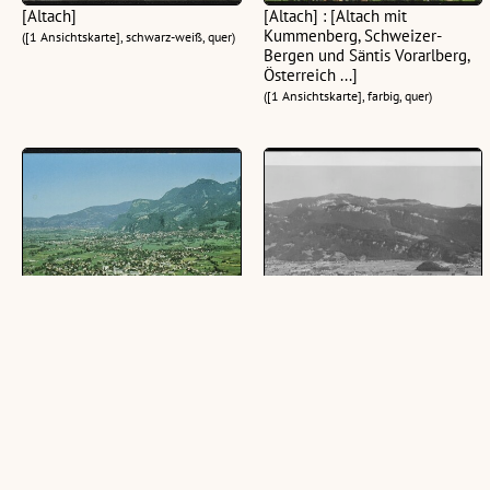
[Altach]
[Altach] : [Altach mit
Kummenberg, Schweizer-
([1 Ansichtskarte], schwarz-weiß, quer)
Bergen und Säntis Vorarlberg,
Österreich ...]
([1 Ansichtskarte], farbig, quer)
[Altach] : [Altach (413 m),
Altach mit Hohe Kugel 1649 m
Rheintal - Vorarlberg ...]
(1 Negativ, schwarz-weiß, quer, 13 x 18
([1 Ansichtskarte], farbig, quer)
cm)