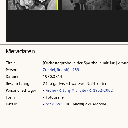
Metadaten
Titel:
[Orchesterprobe in der Sporthalle mit Jurij Arono
Person:
Zündel, Rudolf, 1939-
Datum:
1980.07.14
Beschreibung:
23 Negative, schwarz-weiß, 24 x 36 mm
Personenschlagw.:
•
Aronovič, Jurij Michajlovič, 1932-2002
Form:
• Fotografie
Detail:
•
o:229393
: Jurij Michajlovi. Aronovi.