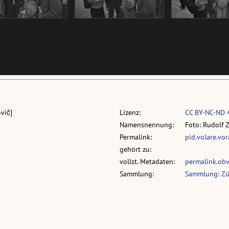
vič]
Lizenz:
CC BY-NC-ND 
Namensnennung:
Foto: Rudolf 
Permalink:
pid.volare.vo
gehört zu:
vollst. Metadaten:
permalink.ob
Sammlung:
Sammlung: Zü