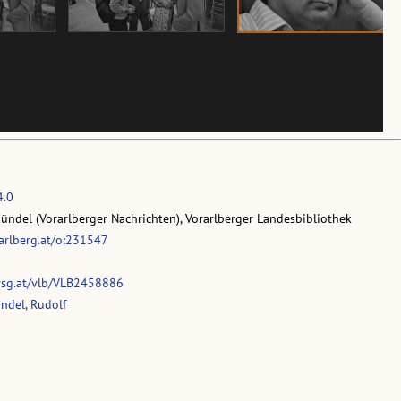
4.0
Zündel (Vorarlberger Nachrichten), Vorarlberger Landesbibliothek
rarlberg.at/o:231547
vsg.at/vlb/VLB2458886
ndel, Rudolf