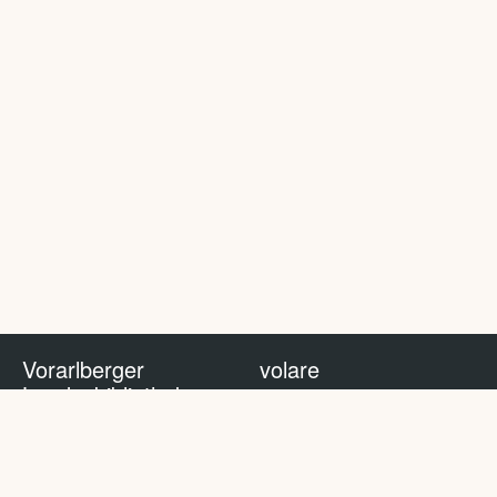
Vorarlberger
volare
Landesbibliothek
volare Blog
Impressum
Nutzungsbedingungen
Datenschutzhinweis
Policy