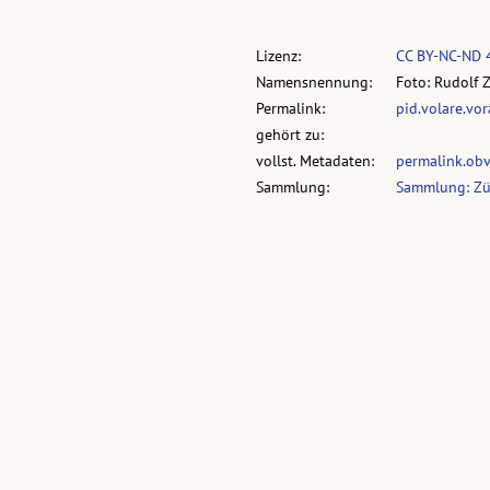
Lizenz:
CC BY-NC-ND 
Namensnennung:
Foto: Rudolf 
Permalink:
pid.volare.vo
gehört zu:
vollst. Metadaten:
permalink.ob
Sammlung:
Sammlung: Zü
Was passiert?