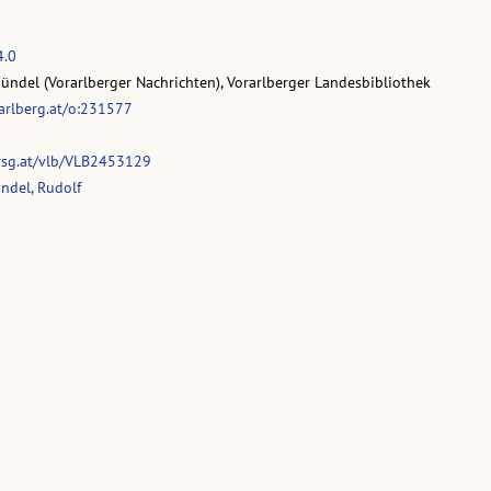
4.0
Zündel (Vorarlberger Nachrichten), Vorarlberger Landesbibliothek
rarlberg.at/o:231577
vsg.at/vlb/VLB2453129
ndel, Rudolf
Wer sind wir?