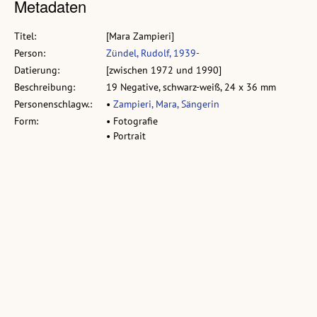
Metadaten
Titel:
[Mara Zampieri]
Person:
Zündel, Rudolf, 1939-
Datierung:
[zwischen 1972 und 1990]
Beschreibung:
19 Negative, schwarz-weiß, 24 x 36 mm
Personenschlagw.:
•
Zampieri, Mara, Sängerin
Form:
• Fotografie
• Portrait
Ähnliche Objekte:
Vorarlberger Landesbibliothek
volare