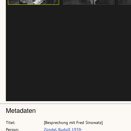
Metadaten
Titel:
[Besprechung mit Fred Sinowatz]
Person:
Zündel, Rudolf, 1939-