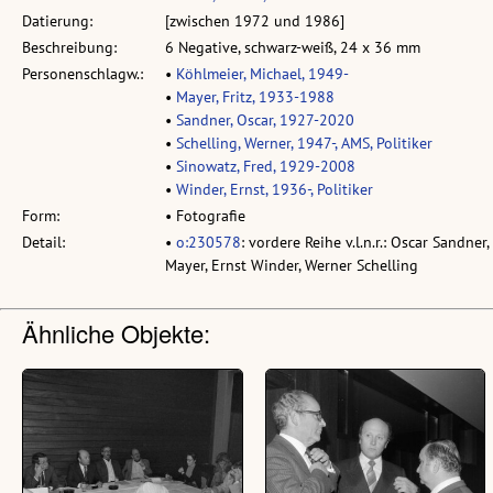
Datierung:
[zwischen 1972 und 1986]
Beschreibung:
6 Negative, schwarz-weiß, 24 x 36 mm
Personenschlagw.:
•
Köhlmeier, Michael, 1949-
•
Mayer, Fritz, 1933-1988
•
Sandner, Oscar, 1927-2020
•
Schelling, Werner, 1947-, AMS, Politiker
•
Sinowatz, Fred, 1929-2008
•
Winder, Ernst, 1936-, Politiker
Form:
• Fotografie
Detail:
•
o:230578
: vordere Reihe v.l.n.r.: Oscar Sandner
Mayer, Ernst Winder, Werner Schelling
Ähnliche Objekte: