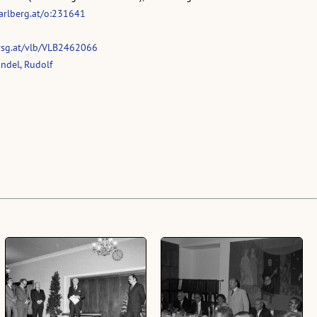
rarlberg.at/o:231641
vsg.at/vlb/VLB2462066
ndel, Rudolf