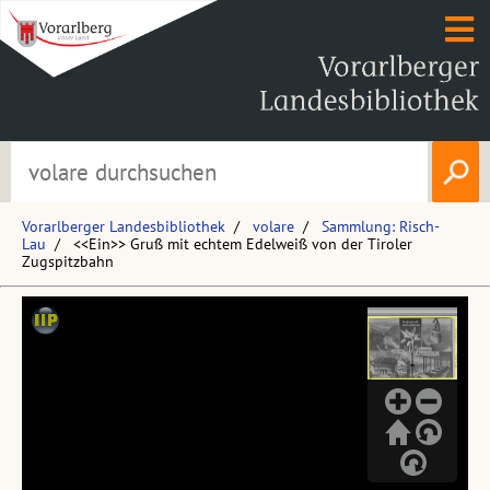
Vorarlberger Landesbibliothek
volare
Sammlung: Risch-
Lau
<<Ein>> Gruß mit echtem Edelweiß von der Tiroler
Zugspitzbahn