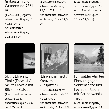
Grubigstein und
(2 Zelluloid (Negativ),
(1 Zelluloid (Negativ),
Gartnerwand 2364
schwarz-weiß, quer,
schwarz-weiß, quer, 6 x
m
12,5 x 17,5 cm; 1
6 cm; 2 Ansichtskarten,
(1 Zelluloid (Negativ),
Ansichtskarte, schwarz-
schwarz-weiß, quer,
schwarz-weiß, quer, 11
weiß, quer, 10,5 x 14,5
10,5 x 14,5 cm)
x 15,5 cm; 2
cm)
Ansichtskarten,
schwarz-weiß, quer,
10,5 x 15 cm)
Skilift Ehrwald,
[Ehrwald in Tirol /
[Ehrwalder Alm bei
Tirol : [Ehrwald /
Kreuz mit
Ehrwald gegen
Skilift Ehrwald mit
Zugspitzeck]
Sonnenspitze und
Blick in's Gaistal]
Lechtaler Alpen
(1 Zelluloid (Negativ),
mit Gartnerwand /
(1 Zelluloid (Negativ),
schwarz-weiß, hoch, 10
Tirol]
schwarz-weiß,
x 12,5 cm; 1
quadratisch, quer, 6 x 6
Ansichtskarte, schwarz-
(2 Zelluloid (Negativ),
cm; 1 Zelluloid
weiß, hoch, 10,5 x 14,5
schwarz-weiß, quer, 13