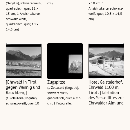
(Negativ), schwarz-weiß,
cm)
x 18 cm; 1
quadratisch, quer, 11 x
Ansichtskarte, schwarz-
15 cm; 1 Ansichtskarte,
weiß, quer, 10,5 x 14,5
schwarz-weiß,
cm)
quadratisch, quer, 10 x
14,5 cm)
[Ehrwald in Tirol
Zugspitze
Hotel Gaistalerhof,
gegen Wannig und
Ehrwald 1100 m,
(1 Zelluloid (Negativ),
Rauchberg]
Tirol : [Talstation
schwarz-weiß,
des Sesselliftes zur
(1 Zelluloid (Negativ),
quadratisch, quer, 6 x 6
Ehrwalder Alm und
schwarz-weiß, quer, 10
cm; 1 Fotografie,
Hotel Gaistaler Hof
x 12,5 cm; 2
schwarz-weiß,
gegen Upsspitze
Ansichtskarten,
quadratisch, quer, 6 x 6
und Daniel]
schwarz-weiß, quer,
cm; 2 Fotografien,
10,5 x 14,5 cm)
schwarz-weiß,
(1 Zelluloid (Negativ),
quadratisch, quer, 10 x
schwarz-weiß, quer, 11