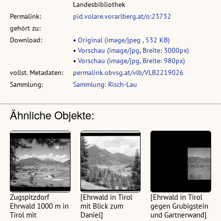
Landesbibliothek
Permalink:
pid.volare.vorarlberg.at/o:23732
gehört zu:
Download:
•
Original (image/jpeg , 532 KB)
•
Vorschau (image/jpg, Breite: 3000px)
•
Vorschau (image/jpg, Breite: 980px)
vollst. Metadaten:
permalink.obvsg.at/vlb/VLB2219026
Sammlung:
Sammlung: Risch-Lau
Ähnliche Objekte:
Zugspitzdorf
[Ehrwald in Tirol
[Ehrwald in Tirol
Ehrwald 1000 m in
mit Blick zum
gegen Grubigstein
Tirol mit
Daniel]
und Gartnerwand]