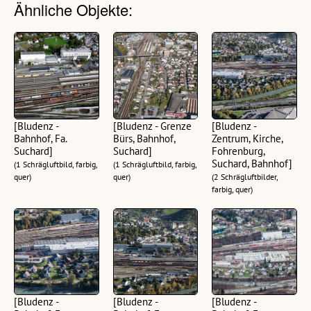
Ähnliche Objekte:
[Bludenz -
[Bludenz - Grenze
[Bludenz -
Bahnhof, Fa.
Bürs, Bahnhof,
Zentrum, Kirche,
Suchard]
Suchard]
Fohrenburg,
Suchard, Bahnhof]
(1 Schrägluftbild, farbig,
(1 Schrägluftbild, farbig,
quer)
quer)
(2 Schrägluftbilder,
farbig, quer)
[Bludenz -
[Bludenz -
[Bludenz -