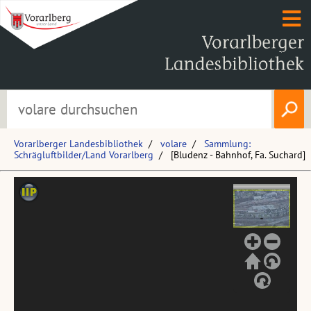
Vorarlberger Landesbibliothek
volare
Sammlung:
Schrägluftbilder/Land Vorarlberg
[Bludenz - Bahnhof, Fa. Suchard]