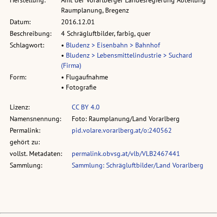
Herstellung:
Amt der Vorarlberger Landesregierung Abteilung
Raumplanung, Bregenz
Datum:
2016.12.01
Beschreibung:
4 Schrägluftbilder, farbig, quer
Schlagwort:
•
Bludenz > Eisenbahn > Bahnhof
•
Bludenz > Lebensmittelindustrie > Suchard
(Firma)
Form:
• Flugaufnahme
• Fotografie
Lizenz:
CC BY 4.0
Namensnennung:
Foto: Raumplanung/Land Vorarlberg
Permalink:
pid.volare.vorarlberg.at/o:240562
gehört zu:
vollst. Metadaten:
permalink.obvsg.at/vlb/VLB2467441
Sammlung:
Sammlung: Schrägluftbilder/Land Vorarlberg