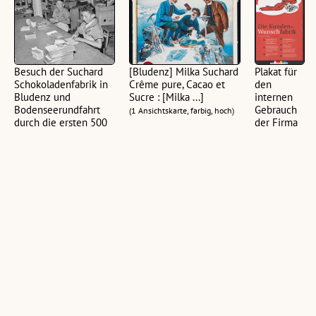
Besuch der Suchard
[Bludenz] Milka Suchard
Plakat für
Schokoladenfabrik in
Crême pure, Cacao et
den
Bludenz und
Sucre : [Milka ...]
internen
Bodenseerundfahrt
Gebrauch
(1 Ansichtskarte, farbig, hoch)
durch die ersten 500
der Firma
Wettbewerbsgewinner
Suchard
aus Wien
(1 Plakat,
(123 Fotonegative, schwarz-
farbig, 98 x
weiß, 24 x 36 mm)
53,4 cm)
Bludenz
Plakat für den
Schokoladenfabrik
Alpenstadt
internen Gebrauch
Suchard in