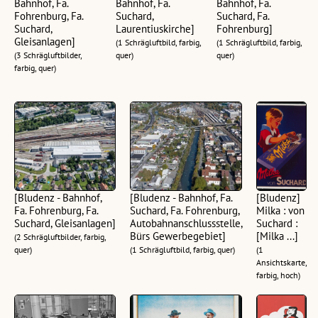
Bahnhof, Fa.
Bahnhof, Fa.
Bahnhof, Fa.
Fohrenburg, Fa.
Suchard,
Suchard, Fa.
Suchard,
Laurentiuskirche]
Fohrenburg]
Gleisanlagen]
(1 Schrägluftbild, farbig,
(1 Schrägluftbild, farbig,
(3 Schrägluftbilder,
quer)
quer)
farbig, quer)
[Bludenz - Bahnhof,
[Bludenz - Bahnhof, Fa.
[Bludenz]
Fa. Fohrenburg, Fa.
Suchard, Fa. Fohrenburg,
Milka : von
Suchard, Gleisanlagen]
Autobahnanschlussstelle,
Suchard :
Bürs Gewerbegebiet]
[Milka ...]
(2 Schrägluftbilder, farbig,
quer)
(1 Schrägluftbild, farbig, quer)
(1
Ansichtskarte,
farbig, hoch)