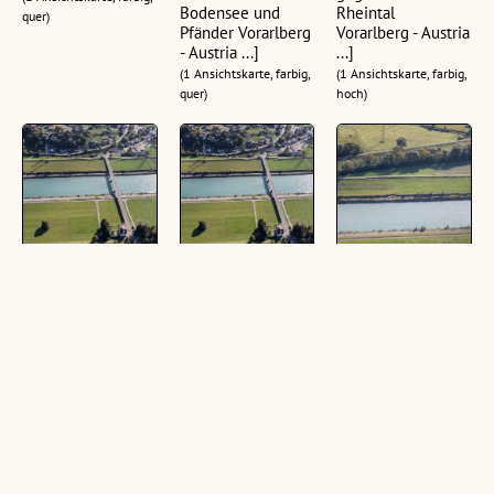
Bodensee und
Rheintal
quer)
Pfänder Vorarlberg
Vorarlberg - Austria
- Austria ...]
...]
(1 Ansichtskarte, farbig,
(1 Ansichtskarte, farbig,
quer)
hoch)
[Koblach, Rhein,
[Koblach,
[Koblach, Rhein]
Rheinbrücke,
Rheinbrücke
(4 Schrägluftbilder,
Grenzübergang]
Montlingen, Rhein]
farbig, quer)
(3 Schrägluftbilder,
(2 Schrägluftbilder,
farbig, quer)
farbig, quer)