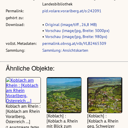
Landesbibliothek
Permalink:
pid.volare.vorarlberg.at/o:242091
gehört zu:
Download:
•
Original (image/tiff , 26,8 MB)
•
Vorschau (image/jpg, Breite: 3000px)
•
Vorschau (image/jpg, Breite: 980px)
vollst. Metadaten:
permalink.obvsg.at/vlb/VLB2465309
Sammlung:
Sammlung: Ansichtskarten
Ähnliche Objekte:
Koblach am Rhein :
[Koblach am Rhein
[Koblach] :
[Koblach] :
Vorarlberg,
[Koblach a. Rhein
[Koblach a. Rhein
Österreich ...]
mit Blick zum
geg. Schweizer
(1 Ansichtskarte, farbig,