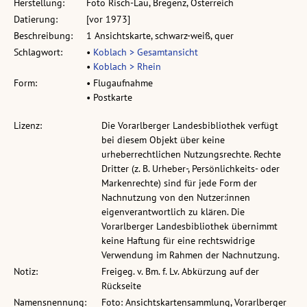
Herstellung:
Foto Risch-Lau, Bregenz, Österreich
Datierung:
[vor 1973]
Beschreibung:
1 Ansichtskarte, schwarz-weiß, quer
Schlagwort:
•
Koblach > Gesamtansicht
•
Koblach > Rhein
Form:
• Flugaufnahme
• Postkarte
Lizenz:
Die Vorarlberger Landesbibliothek verfügt
bei diesem Objekt über keine
urheberrechtlichen Nutzungsrechte. Rechte
Dritter (z. B. Urheber-, Persönlichkeits- oder
Markenrechte) sind für jede Form der
Nachnutzung von den Nutzer:innen
eigenverantwortlich zu klären. Die
Vorarlberger Landesbibliothek übernimmt
keine Haftung für eine rechtswidrige
Verwendung im Rahmen der Nachnutzung.
Notiz:
Freigeg. v. Bm. f. Lv. Abkürzung auf der
Rückseite
Namensnennung:
Foto: Ansichtskartensammlung, Vorarlberger