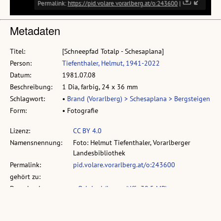
Metadaten
Titel:
[Schneepfad Totalp - Schesaplana]
Person:
Tiefenthaler, Helmut, 1941-2022
Datum:
1981.07.08
Beschreibung:
1 Dia, farbig, 24 x 36 mm
Schlagwort:
•
Brand (Vorarlberg) > Schesaplana > Bergsteigen
Form:
• Fotografie
Lizenz:
CC BY 4.0
Namensnennung:
Foto: Helmut Tiefenthaler, Vorarlberger
Landesbibliothek
Permalink:
pid.volare.vorarlberg.at/o:243600
gehört zu:
Download:
•
Original (image/tiff , 38,5 MB)
•
Vorschau (image/jpg, Breite: 3000px)
•
Vorschau (image/jpg, Breite: 980px)
vollst. Metadaten:
permalink.obvsg.at/vlb/VLB2479656