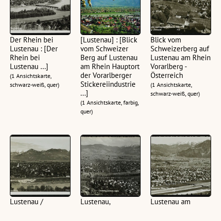
Der Rhein bei
[Lustenau] : [Blick
Blick vom
Lustenau : [Der
vom Schweizer
Schweizerberg auf
Rhein bei
Berg auf Lustenau
Lustenau am Rhein
Lustenau ...]
am Rhein Hauptort
Vorarlberg -
der Vorarlberger
Österreich
(1 Ansichtskarte,
Stickereiindustrie
schwarz-weiß, quer)
(1 Ansichtskarte,
...]
schwarz-weiß, quer)
(1 Ansichtskarte, farbig,
quer)
Lustenau /
Lustenau,
Lustenau am
Vorarlberg
Vorarlberg
Rhein, Vorarlberg
(1 Ansichtskarte,
(1 Ansichtskarte,
(1 Ansichtskarte,