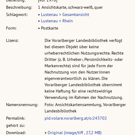
Datierung:
[vor 1970]
Beschreibung:
1 Ansichtskarte, schwarz-weiß, quer
Schlagwort:
•
Lustenau > Gesamtansicht
•
Lustenau > Rhein
Form:
• Postkarte
Lizenz:
Die Vorarlberger Landesbibliothek verfügt
bei diesem Objekt über keine
urheberrechtlichen Nutzungsrechte. Rechte
Dritter (z. B. Urheber-, Persönlichkeits- oder
Markenrechte) sind für jede Form der
Nachnutzung von den Nutzer:innen
eigenverantwortlich zu klären. Die
Vorarlberger Landesbibliothek übernimmt
keine Haftung für eine rechtswidrige
Verwendung im Rahmen der Nachnutzung.
Namensnennung:
Foto: Ansichtskartensammlung, Vorarlberger
Landesbibliothek
Permalink:
pid.volare.vorarlberg.at/o:243702
gehört zu:
Download:
•
Original (image/tiff , 27,2 MB)