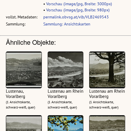
•
Vorschau (image/jpg, Breite: 3000px)
•
Vorschau (image/jpg, Breite: 980px)
vollst. Metadaten:
permalink.obvsg.at/vlb/VLB2469543
Sammlung:
Sammlung: Ansichtskarten
Ähnliche Objekte:
Lustenau,
Lustenau am Rhein
Lustenau am Rhein
Vorarlberg
Vorarlberg
Vorarlberg
(1 Ansichtskarte,
(1 Ansichtskarte,
(1 Ansichtskarte,
schwarz-weiß, quer)
schwarz-weiß, quer)
schwarz-weiß, quer)