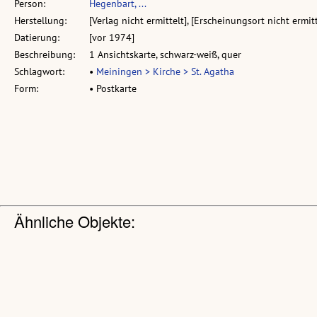
Person:
Hegenbart, ...
Herstellung:
[Verlag nicht ermittelt], [Erscheinungsort nicht ermitt
Datierung:
[vor 1974]
Beschreibung:
1 Ansichtskarte, schwarz-weiß, quer
Schlagwort:
•
Meiningen > Kirche > St. Agatha
Form:
• Postkarte
Ähnliche Objekte: