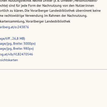
chen Nutzungsrechte. Rechte Dritter (z. B. Urheber-, Persönlichkeits-
chte) sind für jede Form der Nachnutzung von den Nutzer:innen
rtlich zu klären. Die Vorarlberger Landesbibliothek übernimmt keine
eine rechtswidrige Verwendung im Rahmen der Nachnutzung.
skartensammlung, Vorarlberger Landesbibliothek
rarlberg.at/o:243876
ge/tiff , 26,8 MB)
age/jpg, Breite: 3000px)
age/jpg, Breite: 980px)
vsg.at/vlb/VLB2470546
sichtskarten