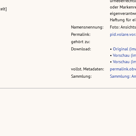
urheberrechtli
oder Markenre
elt]
eigenverantwo
Haftung für 
Namensnennung:
Foto: Ansicht
Permalink:
pid.volare.vo
gehört zu:
Download:
•
Original (ima
•
Vorschau (im
•
Vorschau (im
vollst. Metadaten:
permalink.ob
Sammlung:
Sammlung: An