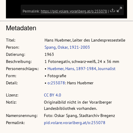
Metadaten
Titel:
Hans Huebmer, Leiter des Landespressestelle
Person:
Spang, Oskar, 1921-2003
Datierung:
1963
Beschreibung:
1 Fotonegativ, schwarz-weiß, 24 x 36 mm
Personenschlagw.:
•
Huebmer, Hans, 1897-1984, Journalist
Form:
• Fotografie
Detail:
•
o:255078
: Hans Huebmer
Lizenz:
CC BY 4.0
Notiz:
Originalbild nicht in der Vorarlberger
Landesbibliothek vorhanden.
Namensnennung:
Foto: Oskar Spang, Stadtarchiv Bregenz
Permalink:
pid.volare.vorarlberg.at/o:255078
gehört zu: