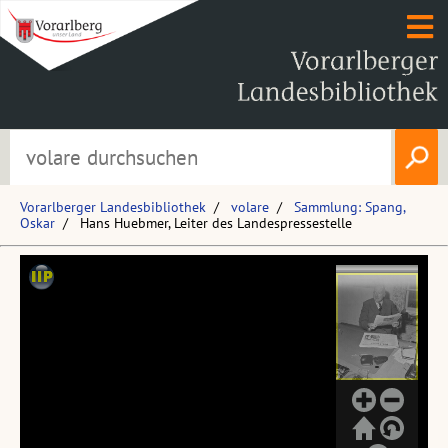
Vorarlberger Landesbibliothek
volare
Sammlung: Spang,
Oskar
Hans Huebmer, Leiter des Landespressestelle