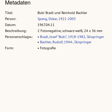
Metadaten
Titel:
Bubi Bradl und Reinhold Bachler
Person:
Spang, Oskar, 1921-2003
Datum:
1967.04.11
Beschreibung:
2 Fotonegative, schwarz-weiß, 24 x 36 mm
Personenschlagw.:
•
Bradl, Josef "Bubi", 1918-1982, Skispringer
•
Bachler, Rudolf, 1944-, Skispringer
Form:
• Fotografie
Detail:
•
o:250438
: v.l.n.r.: Bubi Bradl, Reinhold Bachler
Ähnliche Objekte:
Vorarlberger Landesbibliothek
volare