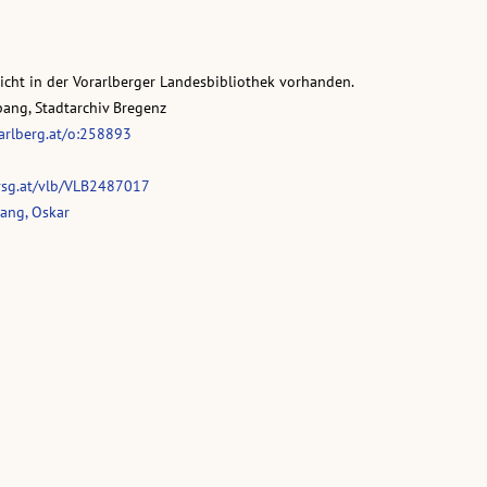
nicht in der Vorarlberger Landesbibliothek vorhanden.
pang, Stadtarchiv Bregenz
rarlberg.at/o:258893
vsg.at/vlb/VLB2487017
ang, Oskar
Wer sind wir?