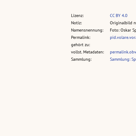
Lizenz:
CC BY 4.0
Notiz:
Originalbild 
Namensnennung:
Foto: Oskar S
Permalink:
pid.volare.vo
gehört zu:
vollst. Metadaten:
permalink.ob
Sammlung:
Sammlung: Sp
Was passiert?