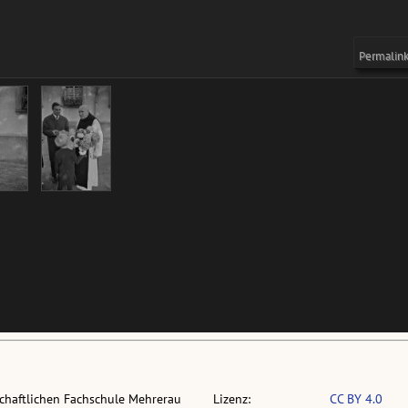
chaftlichen Fachschule Mehrerau
Lizenz:
CC BY 4.0