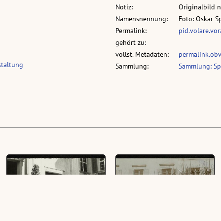
Notiz:
Originalbild 
Namensnennung:
Foto: Oskar S
Permalink:
pid.volare.vo
gehört zu:
vollst. Metadaten:
permalink.ob
staltung
Sammlung:
Sammlung: Sp