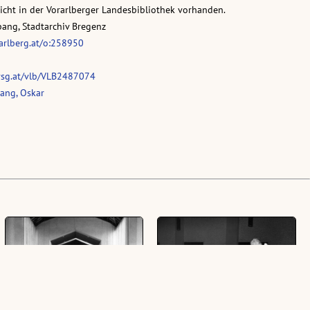
nicht in der Vorarlberger Landesbibliothek vorhanden.
pang, Stadtarchiv Bregenz
rarlberg.at/o:258950
vsg.at/vlb/VLB2487074
ang, Oskar