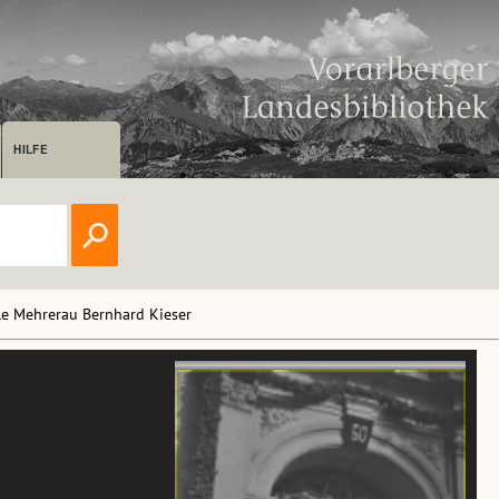
HILFE
le Mehrerau Bernhard Kieser