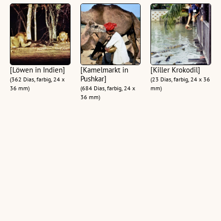
[Löwen in Indien]
[Kamelmarkt in
[Killer Krokodil]
Pushkar]
(362 Dias, farbig, 24 x
(23 Dias, farbig, 24 x 36
36 mm)
(684 Dias, farbig, 24 x
mm)
36 mm)
[Eremitin Rosa
[Laru, der
[Rajasthan]
Schmitt]
Schlangenboy]
(76 Dias, farbig, 24 x 36
(95 Dias, farbig, 24 x 36
(457 Dias, farbig, 24 x
mm)
mm)
36 mm)