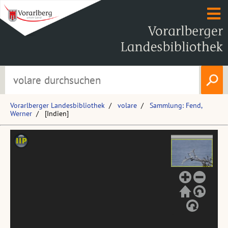
Vorarlberger Landesbibliothek
volare
Sammlung: Fend,
Werner
[Indien]