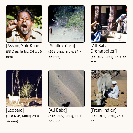
[Assam, Shir Khan]
[Schildkröten]
[Ali Baba
Dreharbeiten]
(88 Dias, farbig, 24 x 36
(268 Dias, farbig, 24 x
mm)
36 mm)
(33 Dias, farbig, 24 x 36
mm)
[Leopard]
[Ali Baba]
[Prem, Indien]
(110 Dias, farbig, 24 x
(216 Dias, farbig, 24 x
(432 Dias, farbig, 24 x
36 mm)
36 mm)
36 mm)