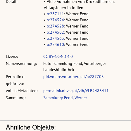
Detail:
• Viele Aufnahmen von Krokodilfarmen,
Alltagsleben in Indien
•
o:287141
: Werner Fend
•
o:274524
: Werner Fend
•
o:274528
: Werner Fend
•
o:274562
: Werner Fend
•
o:274563
: Werner Fend
•
o:274610
: Werner Fend
Lizenz:
CC BY-NC-ND 4.0
Namensnennung:
Foto: Sammlung Fend, Vorarlberger
Landesbibliothek
Permalink:
pid.volare.vorarlberg.at/o:287703
gehört zu:
vollst. Metadaten:
permalink.obvsg.at/vlb/VLB2483411
Sammlung:
Sammlung: Fend, Werner
Ähnliche Objekte: