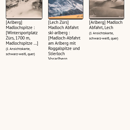
[Arlberg]
[Lech Zürs]
[Arlberg] Madloch
Madlochspitze :
Madloch Abfahrt
Abfahrt, Lech
[Wintersportplatz
ski-arlberg :
(1 Ansichtskarte,
Zürs, 1700 m,
[Madloch-Abfahrt
schwarz-weiß, quer)
Madlochspitze ...]
am Arlberg mit
Roggalspitze und
(1 Ansichtskarte,
Stierloch
schwarz-weiß, quer)
Vorarlberg,
Österreich ...]
(1 Ansichtskarte, farbig,
quer)
[Arlberg]
Arlberg Madloch :
[Arlberg] :
Madlochjochabfahrt
[Einfahrt in die
[Madlochabfahrt