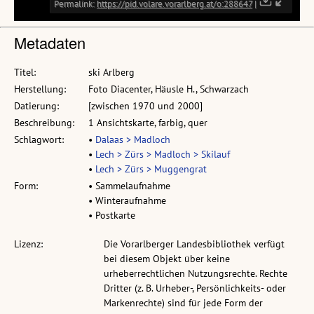
Metadaten
Titel:
ski Arlberg
Herstellung:
Foto Diacenter, Häusle H., Schwarzach
Datierung:
[zwischen 1970 und 2000]
Beschreibung:
1 Ansichtskarte, farbig, quer
Schlagwort:
•
Dalaas > Madloch
•
Lech > Zürs > Madloch > Skilauf
•
Lech > Zürs > Muggengrat
Form:
• Sammelaufnahme
• Winteraufnahme
• Postkarte
Lizenz:
Die Vorarlberger Landesbibliothek verfügt
bei diesem Objekt über keine
urheberrechtlichen Nutzungsrechte. Rechte
Dritter (z. B. Urheber-, Persönlichkeits- oder
Markenrechte) sind für jede Form der