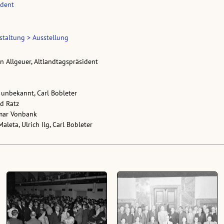
ident
taltung > Ausstellung
ann Allgeuer, Altlandtagspräsident
h, unbekannt, Carl Bobleter
ld Ratz
Elmar Vonbank
 Maleta, Ulrich Ilg, Carl Bobleter