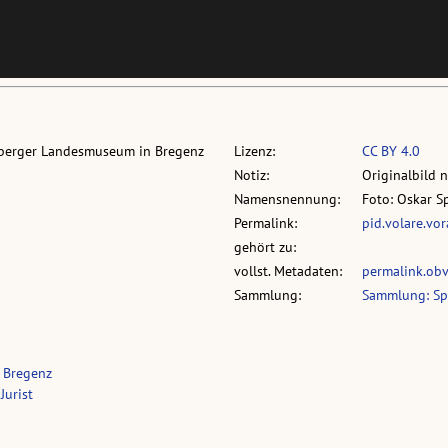
rlberger Landesmuseum in Bregenz
Lizenz:
CC BY 4.0
Notiz:
Originalbild 
Namensnennung:
Foto: Oskar S
Permalink:
pid.volare.vo
gehört zu:
vollst. Metadaten:
permalink.ob
Sammlung:
Sammlung: Sp
 Bregenz
Jurist