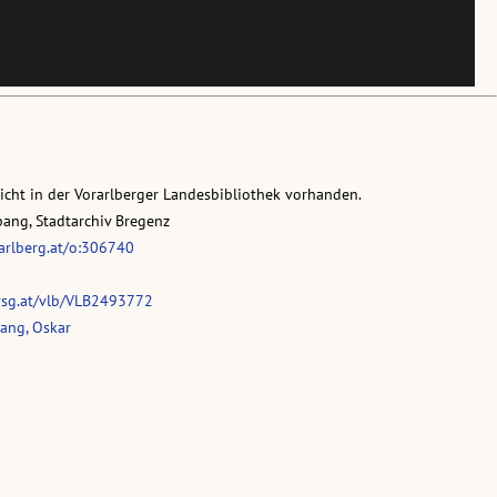
nicht in der Vorarlberger Landesbibliothek vorhanden.
pang, Stadtarchiv Bregenz
rarlberg.at/o:306740
vsg.at/vlb/VLB2493772
ang, Oskar