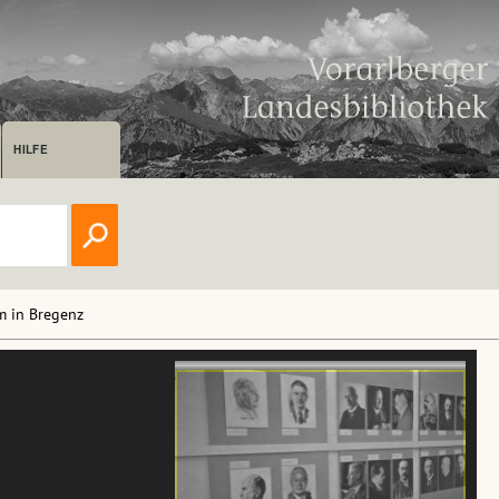
HILFE
m in Bregenz