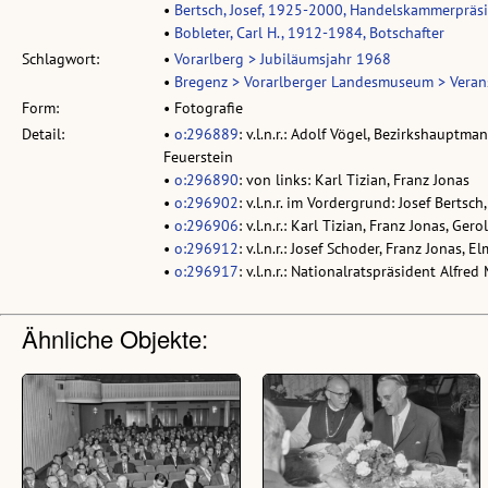
•
Bertsch, Josef, 1925-2000, Handelskammerpräs
•
Bobleter, Carl H., 1912-1984, Botschafter
Schlagwort:
•
Vorarlberg > Jubiläumsjahr 1968
•
Bregenz > Vorarlberger Landesmuseum > Verans
Form:
• Fotografie
Detail:
•
o:296889
: v.l.n.r.: Adolf Vögel, Bezirkshauptm
Feuerstein
•
o:296890
: von links: Karl Tizian, Franz Jonas
•
o:296902
: v.l.n.r. im Vordergrund: Josef Bertsc
•
o:296906
: v.l.n.r.: Karl Tizian, Franz Jonas, Gero
•
o:296912
: v.l.n.r.: Josef Schoder, Franz Jonas, 
•
o:296917
: v.l.n.r.: Nationalratspräsident Alfred
Ähnliche Objekte: