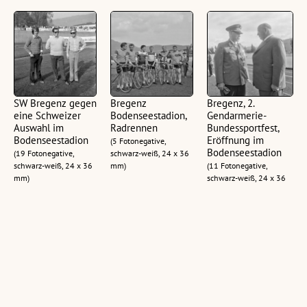
SW Bregenz gegen
Bregenz
Bregenz, 2.
eine Schweizer
Bodenseestadion,
Gendarmerie-
Auswahl im
Radrennen
Bundessportfest,
Bodenseestadion
Eröffnung im
(5 Fotonegative,
Bodenseestadion
(19 Fotonegative,
schwarz-weiß, 24 x 36
schwarz-weiß, 24 x 36
mm)
(11 Fotonegative,
mm)
schwarz-weiß, 24 x 36
mm)
Radrennen im
Kunstradfahrer bei
Fussballmatch