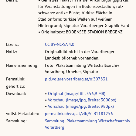
Detail:
• Gemaltes Plakat in Farbe; Ankündigungsplakat
für Veranstaltungen im Bodenseestadion; rot-
schwarze antike Büste; türkise Fläche in
Stadionform; türkise Wellen auf weißem
Hintergrund; Signatur Vorarlberger Graphik Hard
• Originaltext: BODENSEE STADION BREGENZ
Lizenz:
CC BY-NC-SA 4.0
Notiz:
Originalbild nicht in der Vorarlberger
Landesbibliothek vorhanden.
Namensnennung:
Foto: Plakatsammlung Wirtschaftsarchiv
Vorarlberg, Urheber, Signatur
Permalink:
pid.volare.vorarlberg.at/o:307831
gehört zu:
Download:
•
Original (image/tiff , 556,9 MB)
•
Vorschau (image/jpg, Breite: 3000px)
•
Vorschau (image/jpg, Breite: 980px)
vollst. Metadaten:
permalink.obvsg.at/vlb/VLB1181256
Sammlung:
Sammlung: Plakatsammlung Wirtschaftsarchiv
Vorarlberg