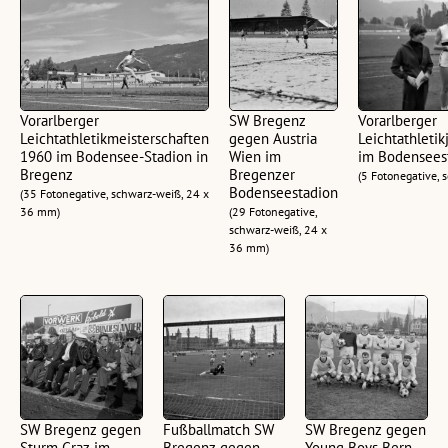
Vorarlberger
SW Bregenz
Vorarlberger
Leichtathletikmeisterschaften
gegen Austria
Leichtathleti
1960 im Bodensee-Stadion in
Wien im
im Bodensees
Bregenz
Bregenzer
(5 Fotonegative,
Bodenseestadion
(35 Fotonegative, schwarz-weiß, 24 x
36 mm)
(29 Fotonegative,
schwarz-weiß, 24 x
36 mm)
SW Bregenz gegen
Fußballmatch SW
SW Bregenz gegen
Sturm Graz im
Bregenz gegen
Young Boys Bern