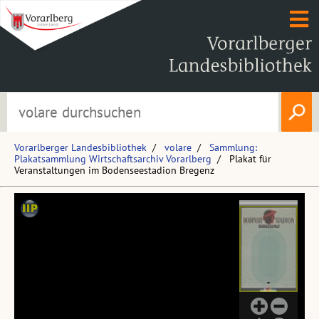
Vorarlberger Landesbibliothek
volare
Sammlung:
Plakatsammlung Wirtschaftsarchiv Vorarlberg
Plakat für
Veranstaltungen im Bodenseestadion Bregenz