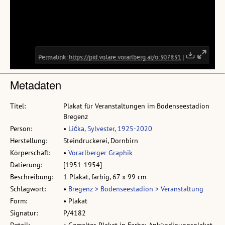
Metadaten
Titel:
Plakat für Veranstaltungen im Bodenseestadion
Bregenz
Person:
•
Lička, Sylvester, 1925-2020
Herstellung:
Steindruckerei, Dornbirn
Körperschaft:
•
Vorarlberger Graphik
Datierung:
[1951-1954]
Beschreibung:
1 Plakat, farbig, 67 x 99 cm
Schlagwort:
•
Bregenz > Bodenseestadion > Veranstaltung
Form:
• Plakat
Signatur:
P/4182