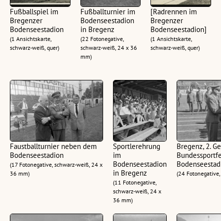
Fußballspiel im
Fußballturnier im
[Radrennen im
Bregenzer
Bodenseestadion
Bregenzer
Bodenseestadion
in Bregenz
Bodenseestadion]
(1 Ansichtskarte,
(22 Fotonegative,
(1 Ansichtskarte,
schwarz-weiß, quer)
schwarz-weiß, 24 x 36
schwarz-weiß, quer)
mm)
Faustballturnier neben dem
Sportlerehrung
Bregenz, 2. G
Bodenseestadion
im
Bundessportfe
Bodenseestadion
Bodenseestad
(17 Fotonegative, schwarz-weiß, 24 x
in Bregenz
36 mm)
(24 Fotonegative
(11 Fotonegative,
schwarz-weiß, 24 x
36 mm)