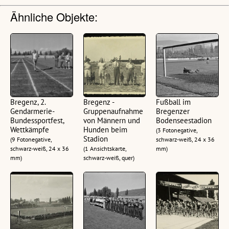
Ähnliche Objekte:
Bregenz, 2.
Bregenz -
Fußball im
Gendarmerie-
Gruppenaufnahme
Bregenzer
Bundessportfest,
von Männern und
Bodenseestadion
Wettkämpfe
Hunden beim
(3 Fotonegative,
Stadion
(9 Fotonegative,
schwarz-weiß, 24 x 36
schwarz-weiß, 24 x 36
(1 Ansichtskarte,
mm)
mm)
schwarz-weiß, quer)