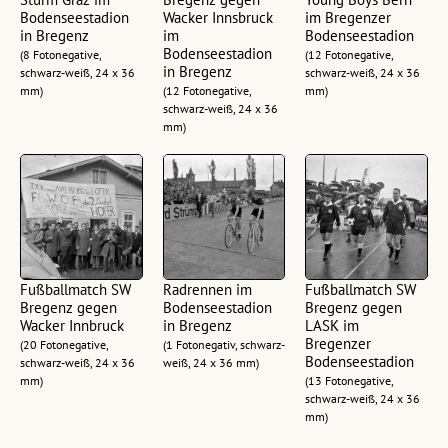
Bodenseestadion
Wacker Innsbruck
im Bregenzer
in Bregenz
im
Bodenseestadion
Bodenseestadion
(8 Fotonegative,
(12 Fotonegative,
in Bregenz
schwarz-weiß, 24 x 36
schwarz-weiß, 24 x 36
mm)
(12 Fotonegative,
mm)
schwarz-weiß, 24 x 36
mm)
Fußballmatch SW
Radrennen im
Fußballmatch SW
Bregenz gegen
Bodenseestadion
Bregenz gegen
Wacker Innbruck
in Bregenz
LASK im
Bregenzer
(20 Fotonegative,
(1 Fotonegativ, schwarz-
Bodenseestadion
schwarz-weiß, 24 x 36
weiß, 24 x 36 mm)
mm)
(13 Fotonegative,
schwarz-weiß, 24 x 36
mm)