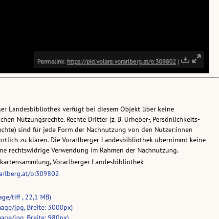
ger Landesbibliothek verfügt bei diesem Objekt über keine
chen Nutzungsrechte. Rechte Dritter (z. B. Urheber-, Persönlichkeits-
chte) sind für jede Form der Nachnutzung von den Nutzer:innen
rtlich zu klären. Die Vorarlberger Landesbibliothek übernimmt keine
eine rechtswidrige Verwendung im Rahmen der Nachnutzung.
skartensammlung, Vorarlberger Landesbibliothek
rarlberg.at/o:309802
ge/tiff , 22,1 MB)
age/jpg, Breite: 3000px)
age/jpg, Breite: 980px)