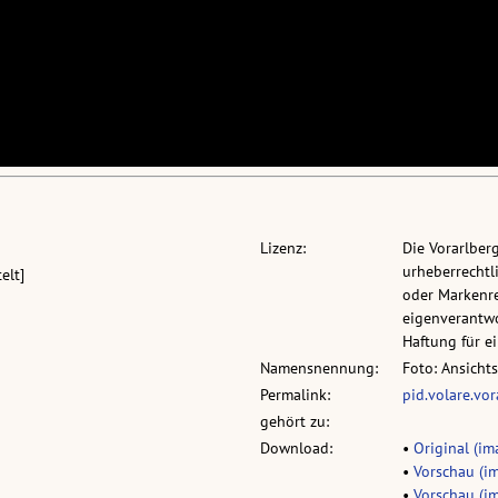
Lizenz:
Die Vorarlber
urheberrechtli
elt]
oder Markenre
eigenverantwo
Haftung für 
Namensnennung:
Foto: Ansicht
Permalink:
pid.volare.vo
gehört zu:
Download:
•
Original (ima
•
Vorschau (im
•
Vorschau (im