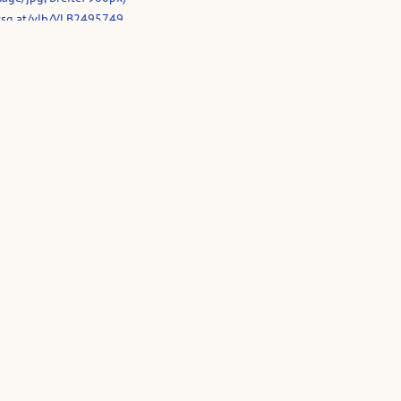
vsg.at/vlb/VLB2495749
sichtskarten
Wer sind wir?