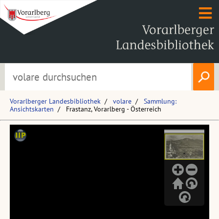
Vorarlberger Landesbibliothek
volare
Sammlung:
Ansichtskarten
Frastanz, Vorarlberg - Österreich