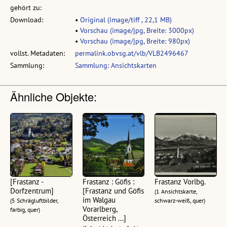
gehört zu:
Download:
•
Original (image/tiff , 22,1 MB)
•
Vorschau (image/jpg, Breite: 3000px)
•
Vorschau (image/jpg, Breite: 980px)
vollst. Metadaten:
permalink.obvsg.at/vlb/VLB2496467
Sammlung:
Sammlung: Ansichtskarten
Ähnliche Objekte:
[Frastanz -
Frastanz : Göfis :
Frastanz Vorlbg.
Dorfzentrum]
[Frastanz und Göfis
(1 Ansichtskarte,
im Walgau
(5 Schrägluftbilder,
schwarz-weiß, quer)
Vorarlberg,
farbig, quer)
Österreich ...]