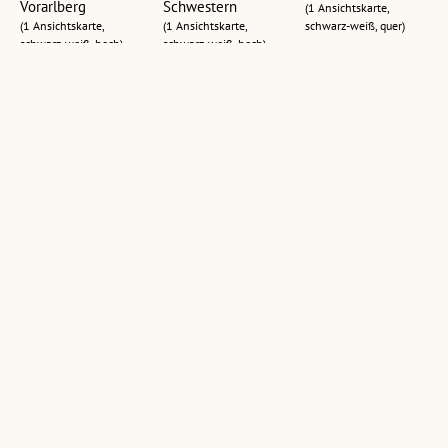
Vorarlberg
Schwestern
(1 Ansichtskarte,
(1 Ansichtskarte,
(1 Ansichtskarte,
schwarz-weiß, quer)
schwarz-weiß, hoch)
schwarz-weiß, hoch)
Frastanz
Frastanz,
[Frastanz -
Vorarlberg
Dorfzentrum]
(1 Ansichtskarte,
schwarz-weiß, quer)
(1 Ansichtskarte,
(9 Schrägluftbilder,
schwarz-weiß, quer)
farbig, quer)
Frastanz : Drei
[Frastanz] :
[Frastanz -