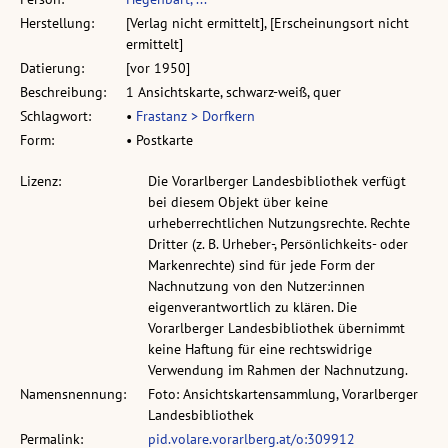
Herstellung:
[Verlag nicht ermittelt], [Erscheinungsort nicht
ermittelt]
Datierung:
[vor 1950]
Beschreibung:
1 Ansichtskarte, schwarz-weiß, quer
Schlagwort:
•
Frastanz > Dorfkern
Form:
• Postkarte
Lizenz:
Die Vorarlberger Landesbibliothek verfügt
bei diesem Objekt über keine
urheberrechtlichen Nutzungsrechte. Rechte
Dritter (z. B. Urheber-, Persönlichkeits- oder
Markenrechte) sind für jede Form der
Nachnutzung von den Nutzer:innen
eigenverantwortlich zu klären. Die
Vorarlberger Landesbibliothek übernimmt
keine Haftung für eine rechtswidrige
Verwendung im Rahmen der Nachnutzung.
Namensnennung:
Foto: Ansichtskartensammlung, Vorarlberger
Landesbibliothek
Permalink:
pid.volare.vorarlberg.at/o:309912