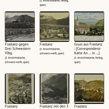
(1 Ansichtskarte, farbig,
quer)
Frastanz gegen
Frastanz
Gruss aus Frastanz
Drei Schwestern
: [Correspondenz-
(1 Ansichtskarte,
Vlbg.
Karte An ... in ...]
schwarz-weiß, quer)
(1 Ansichtskarte,
(1 Ansichtskarte, farbig,
schwarz-weiß, quer)
quer)
Frastanz
Frastanz mit den 3
Frastanz