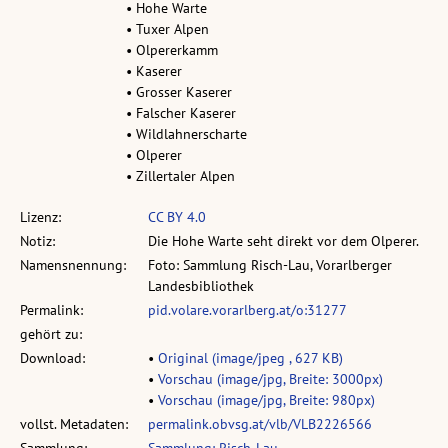
• Hohe Warte
• Tuxer Alpen
• Olpererkamm
• Kaserer
• Grosser Kaserer
• Falscher Kaserer
• Wildlahnerscharte
• Olperer
• Zillertaler Alpen
Lizenz:
CC BY 4.0
Notiz:
Die Hohe Warte seht direkt vor dem Olperer.
Namensnennung:
Foto: Sammlung Risch-Lau, Vorarlberger
Landesbibliothek
Permalink:
pid.volare.vorarlberg.at/o:31277
gehört zu:
Download:
•
Original (image/jpeg , 627 KB)
•
Vorschau (image/jpg, Breite: 3000px)
•
Vorschau (image/jpg, Breite: 980px)
vollst. Metadaten:
permalink.obvsg.at/vlb/VLB2226566