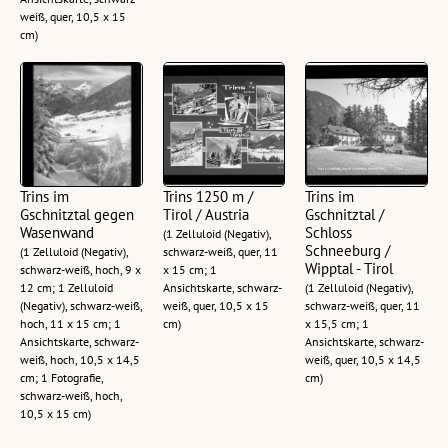
weiß, quer, 10,5 x 15
cm)
Trins im
Trins 1250 m /
Trins im
Gschnitztal gegen
Tirol / Austria
Gschnitztal /
Wasenwand
Schloss
(1 Zelluloid (Negativ),
Schneeburg /
(1 Zelluloid (Negativ),
schwarz-weiß, quer, 11
Wipptal - Tirol
schwarz-weiß, hoch, 9 x
x 15 cm; 1
12 cm; 1 Zelluloid
Ansichtskarte, schwarz-
(1 Zelluloid (Negativ),
(Negativ), schwarz-weiß,
weiß, quer, 10,5 x 15
schwarz-weiß, quer, 11
hoch, 11 x 15 cm; 1
cm)
x 15,5 cm; 1
Ansichtskarte, schwarz-
Ansichtskarte, schwarz-
weiß, hoch, 10,5 x 14,5
weiß, quer, 10,5 x 14,5
cm; 1 Fotografie,
cm)
schwarz-weiß, hoch,
10,5 x 15 cm)