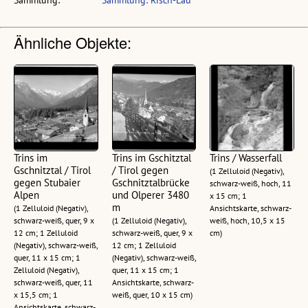
Sammlung:
Sammlung: Risch-Lau
Ähnliche Objekte:
Trins im
Trins im Gschitztal
Trins / Wasserfall
Gschnitztal / Tirol
/ Tirol gegen
(1 Zelluloid (Negativ),
gegen Stubaier
Gschnitztalbrücke
schwarz-weiß, hoch, 11
Alpen
und Olperer 3480
x 15 cm; 1
m
(1 Zelluloid (Negativ),
Ansichtskarte, schwarz-
schwarz-weiß, quer, 9 x
(1 Zelluloid (Negativ),
weiß, hoch, 10,5 x 15
12 cm; 1 Zelluloid
schwarz-weiß, quer, 9 x
cm)
(Negativ), schwarz-weiß,
12 cm; 1 Zelluloid
quer, 11 x 15 cm; 1
(Negativ), schwarz-weiß,
Zelluloid (Negativ),
quer, 11 x 15 cm; 1
schwarz-weiß, quer, 11
Ansichtskarte, schwarz-
x 15,5 cm; 1
weiß, quer, 10 x 15 cm)
Ansichtskarte, schwarz-