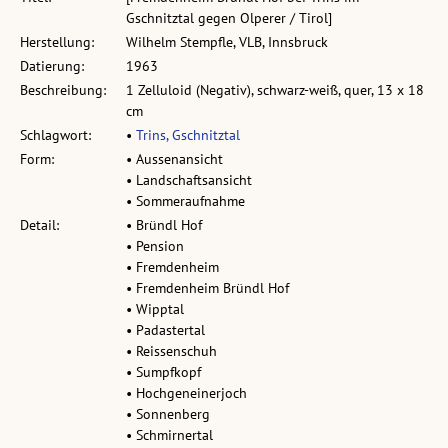
Gschnitztal gegen Olperer / Tirol]
Herstellung:
Wilhelm Stempfle, VLB, Innsbruck
Datierung:
1963
Beschreibung:
1 Zelluloid (Negativ), schwarz-weiß, quer, 13 x 18
cm
Schlagwort:
•
Trins, Gschnitztal
Form:
• Aussenansicht
• Landschaftsansicht
• Sommeraufnahme
Detail:
• Bründl Hof
• Pension
• Fremdenheim
• Fremdenheim Bründl Hof
• Wipptal
• Padastertal
• Reissenschuh
• Sumpfkopf
• Hochgeneinerjoch
• Sonnenberg
• Schmirnertal