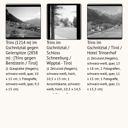
Trins (1214 m) im
Trins im
Trins im
Gschnitztal gegen
Gschnitztal /
Gschnitztal / Tirol /
Geierspitze (2858
Schloss
Hotel Trinserhof
m) : [Trins gegen
Schneeburg /
(1 Zelluloid (Negativ),
Bentlstein / Tirol]
Wipptal - Tirol
schwarz-weiß, quer, 13
(1 Glasplatte (Negativ),
(1 Zelluloid (Negativ),
x 18 cm; 2 Fotografien,
schwarz-weiß, quer, 10
schwarz-weiß, hoch,
schwarz-weiß, quer, 11
x 15 cm; 1 Fotografie,
10,5 x 15 cm; 1
x 15 cm; 1 Fotografie,
schwarz-weiß, quer, 9,5
Ansichtskarte, schwarz-
schwarz-weiß, quer, 11
x 15 cm)
weiß, hoch, 10,5 x 14,5
x 15,5 cm)
cm; 1 Fotografie,
schwarz-weiß, hoch,
10,5 x 14,5 cm)