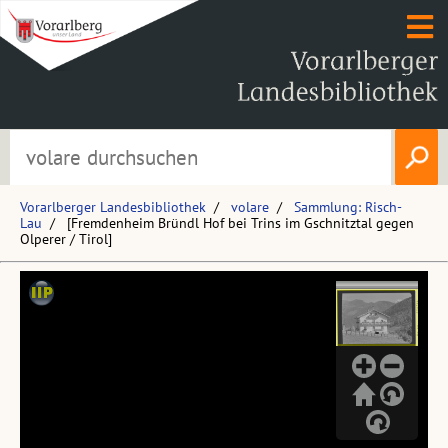
Vorarlberger Landesbibliothek
volare
Sammlung: Risch-
Lau
[Fremdenheim Bründl Hof bei Trins im Gschnitztal gegen
Olperer / Tirol]