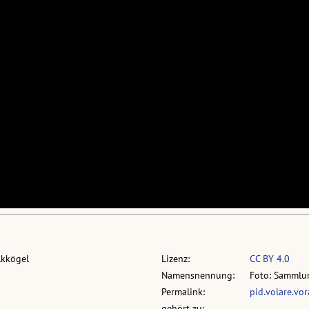
lkkögel
Lizenz:
CC BY 4.0
Namensnennung:
Foto: Sammlun
Permalink:
pid.volare.vo
gehört zu: