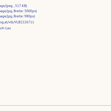
age/jpeg , 517 KB)
age/jpg, Breite: 3000px)
age/jpg, Breite: 980px)
vsg.at/vlb/VLB2226711
sch-Lau