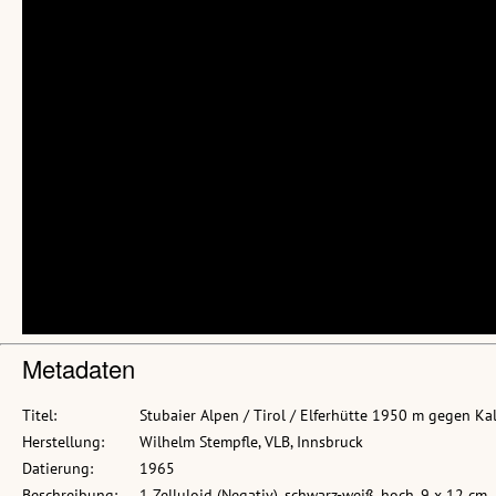
Metadaten
Titel:
Stubaier Alpen / Tirol / Elferhütte 1950 m gegen Ka
Herstellung:
Wilhelm Stempfle, VLB, Innsbruck
Datierung:
1965
Beschreibung:
1 Zelluloid (Negativ), schwarz-weiß, hoch, 9 x 12 cm