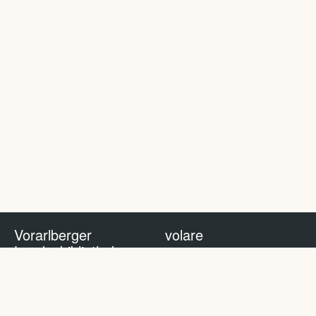
Vorarlberger
volare
Landesbibliothek
volare Blog
Impressum
Nutzungsbedingungen
Datenschutzhinweis
Policy