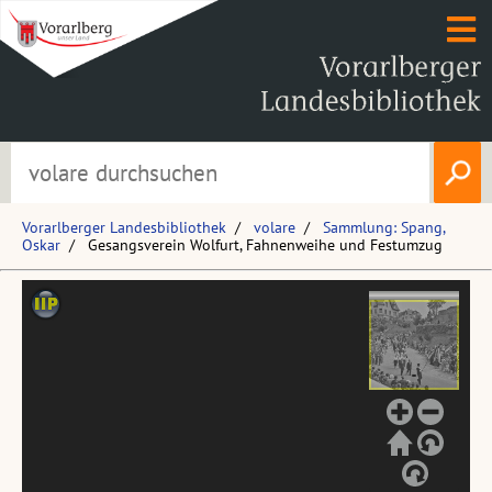
Vorarlberger Landesbibliothek
volare
Sammlung: Spang,
Oskar
Gesangsverein Wolfurt, Fahnenweihe und Festumzug