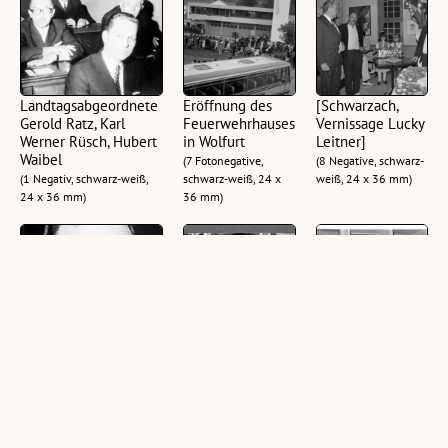
Landtagsabgeordnete
Eröffnung des
[Schwarzach,
Gerold Ratz, Karl
Feuerwehrhauses
Vernissage Lucky
Werner Rüsch, Hubert
in Wolfurt
Leitner]
Waibel
(7 Fotonegative,
(8 Negative, schwarz-
(1 Negativ, schwarz-weiß,
schwarz-weiß, 24 x
weiß, 24 x 36 mm)
24 x 36 mm)
36 mm)
Landtagsabgeordneter
Landespolitiker
Bohle,
Hubert Waibel
1969
Sportmoden
Wolfurt
(2 Negative, schwarz-weiß,
(1 Negativ, schwarz-
24 x 36 mm)
weiß, 24 x 36 mm)
(21 Negative,
schwarz-weiß, 24 x