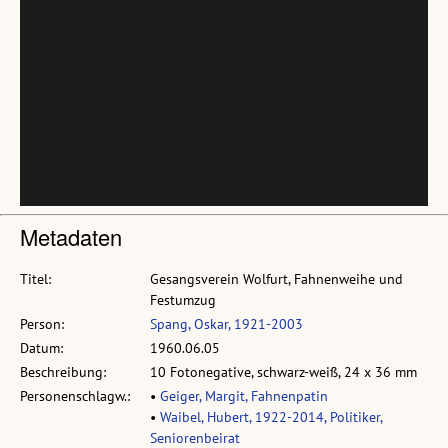
Metadaten
Titel:
Gesangsverein Wolfurt, Fahnenweihe und
Festumzug
Person:
Spang, Oskar, 1921-2003
Datum:
1960.06.05
Beschreibung:
10 Fotonegative, schwarz-weiß, 24 x 36 mm
Personenschlagw.:
•
Geiger, Margit, Fahnenpatin
•
Waibel, Hubert, 1922-2014, Politiker,
Seniorenbeirat