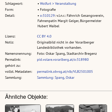
Schlagwort:
•
Wolfurt > Veranstaltung
Form:
• Fotografie
Detail:
•
o:310129
: v.l.n.r.: Fähnrich Gesangsverein,
Fahnenpatin Margit Geiger, Bürgermeister
Hubert Waibel
Lizenz:
CC BY 4.0
Notiz:
Originalbild nicht in der Vorarlberger
Landesbibliothek vorhanden.
Namensnennung:
Foto: Oskar Spang, Stadtarchiv Bregenz
Permalink:
pid.volare.vorarlberg.at/o:318980
gehört zu:
vollst. Metadaten:
permalink.obvsg.at/vlb/VLB2501005
Sammlung:
Sammlung: Spang, Oskar
Ähnliche Objekte: