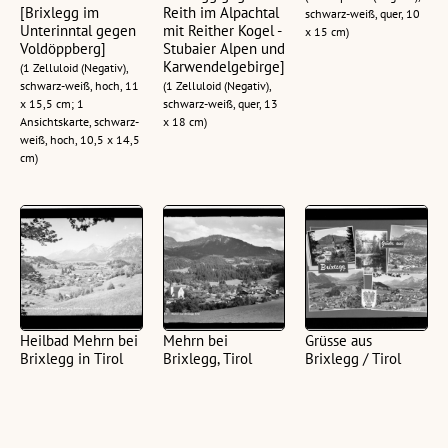
[Brixlegg im
Reith im Alpachtal
schwarz-weiß, quer, 10
Unterinntal gegen
mit Reither Kogel -
x 15 cm)
Voldöppberg]
Stubaier Alpen und
Karwendelgebirge]
(1 Zelluloid (Negativ),
schwarz-weiß, hoch, 11
(1 Zelluloid (Negativ),
x 15,5 cm; 1
schwarz-weiß, quer, 13
Ansichtskarte, schwarz-
x 18 cm)
weiß, hoch, 10,5 x 14,5
cm)
Heilbad Mehrn bei
Mehrn bei
Grüsse aus
Brixlegg in Tirol
Brixlegg, Tirol
Brixlegg / Tirol
gegen
(1 Glasplatte (Negativ),
(1 Zelluloid (Negativ),
Rofangruppe :
schwarz-weiß, quer, 10
schwarz-weiß, quer, 11
[Mehrn bei
x 15 cm)
x 15 cm; 1
Brixlegg im
Ansichtskarte, schwarz-