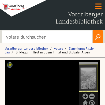
Vorarlberger Landesbibliothek
volare
Sammlung: Risch-
Lau
Brixlegg in Tirol mit dem Inntal und Stubaier Alpen