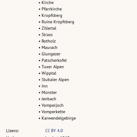
• Kirche
• Pfarrkirche
• Kropfsberg
• Ruine Kropfsberg
• Zillertal
• Strass
• Rotholz
• Maurach
• Glungezer
• Patscherkofel
• Tuxer Alpen
• Wipptal
• Stubaier Alpen
• Inn
• Münster
• Jenbach
• Vomperjoch
• Vomperkette
• Karwendelgebirge
Lizenz:
CC BY 4.0