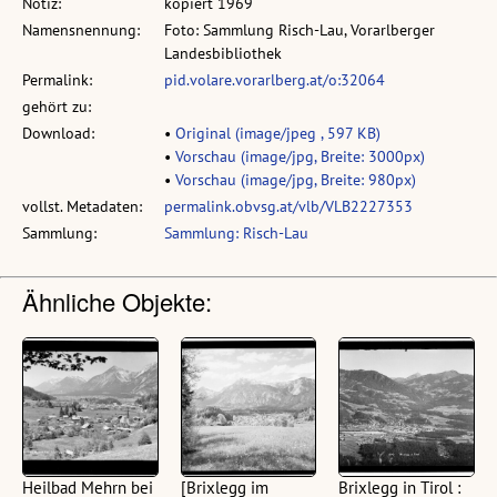
Notiz:
kopiert 1969
Namensnennung:
Foto: Sammlung Risch-Lau, Vorarlberger
Landesbibliothek
Permalink:
pid.volare.vorarlberg.at/o:32064
gehört zu:
Download:
•
Original (image/jpeg , 597 KB)
•
Vorschau (image/jpg, Breite: 3000px)
•
Vorschau (image/jpg, Breite: 980px)
vollst. Metadaten:
permalink.obvsg.at/vlb/VLB2227353
Sammlung:
Sammlung: Risch-Lau
Ähnliche Objekte:
Heilbad Mehrn bei
[Brixlegg im
Brixlegg in Tirol :