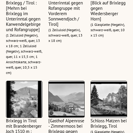
Brixlegg / Tirol :
Unterinntal gegen
[Blick auf Brixlegg
[Mehrn bei
Rofangruppe mit
gegen
Brixlegg im
Vorderem
Wiedersberger
Unterinntal gegen
Sonnwendjoch /
Horn]
Karwendelgebirge
Tirol]
(1 Glasplatte (Negativ),
und Rofangruppe]
(1 Zelluloid (Negativ),
schwarz-weiß, quer, 10
(1 Zelluloid (Negativ),
schwarz-weiß, quer, 13
x 15 cm)
schwarz-weiß, quer, 13
x 18 cm)
x 18 cm; 1 Zelluloid
(Negativ), schwarz-weiß,
quer, 11 x 15,5 cm; 1
Ansichtskarte, schwarz-
weiß, quer, 10,5 x 15
cm)
Brixlegg in Tirol
[Gasthof Alpenrose
Schloss Matzen bei
mit Brandenberger
- Zimmermoos bei
Brixlegg, Tirol
Joch 1510 m :
Brixlegg gegen
(1 Glasplatte (Negativ),