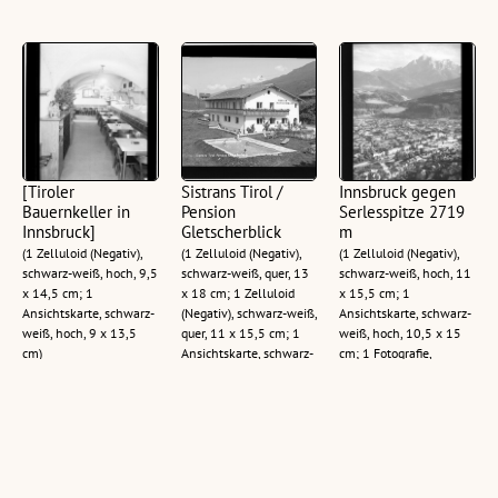
[Tiroler
Sistrans Tirol /
Innsbruck gegen
Bauernkeller in
Pension
Serlesspitze 2719
Innsbruck]
Gletscherblick
m
(1 Zelluloid (Negativ),
(1 Zelluloid (Negativ),
(1 Zelluloid (Negativ),
schwarz-weiß, hoch, 9,5
schwarz-weiß, quer, 13
schwarz-weiß, hoch, 11
x 14,5 cm; 1
x 18 cm; 1 Zelluloid
x 15,5 cm; 1
Ansichtskarte, schwarz-
(Negativ), schwarz-weiß,
Ansichtskarte, schwarz-
weiß, hoch, 9 x 13,5
quer, 11 x 15,5 cm; 1
weiß, hoch, 10,5 x 15
cm)
Ansichtskarte, schwarz-
cm; 1 Fotografie,
weiß, quer, 10,5 x 15
schwarz-weiß, hoch,
cm)
10,5 x 15 cm)