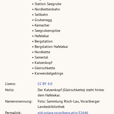
• Station Seegrube
• Nordkettenbahn
• Seilbahn
• Grubenegg
• Kemacher
• Seegrubenspitze
• Hafelekar
• Bergstation
• Bergstation Hafelekar
• Nordkette
• Samertal
• Katzenkopf
• Gleirschkette
• Karwendelgebirge
Lizenz:
CC BY 4.0
Notiz:
Der Katzenkopf (Gleirschkette) steht hinter
dem Hafelekar.
Namensnennung:
Foto: Sammlung Risch-Lau, Vorarlberger
Landesbibliothek
Permalink:
pid.volare.vorarlberg.at/o:32646