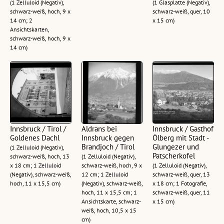
(1 Zelluloid (Negativ),
(1 Glasplatte (Negativ),
schwarz-weiß, hoch, 9 x
schwarz-weiß, quer, 10
14 cm; 2
x 15 cm)
Ansichtskarten,
schwarz-weiß, hoch, 9 x
14 cm)
Innsbruck / Tirol /
Aldrans bei
Innsbruck / Gasthof
Goldenes Dachl
Innsbruck gegen
Ölberg mit Stadt -
Brandjoch / Tirol
Glungezer und
(1 Zelluloid (Negativ),
Patscherkofel
schwarz-weiß, hoch, 13
(1 Zelluloid (Negativ),
x 18 cm; 1 Zelluloid
schwarz-weiß, hoch, 9 x
(1 Zelluloid (Negativ),
(Negativ), schwarz-weiß,
12 cm; 1 Zelluloid
schwarz-weiß, quer, 13
hoch, 11 x 15,5 cm)
(Negativ), schwarz-weiß,
x 18 cm; 1 Fotografie,
hoch, 11 x 15,5 cm; 1
schwarz-weiß, quer, 11
Ansichtskarte, schwarz-
x 15 cm)
weiß, hoch, 10,5 x 15
cm)