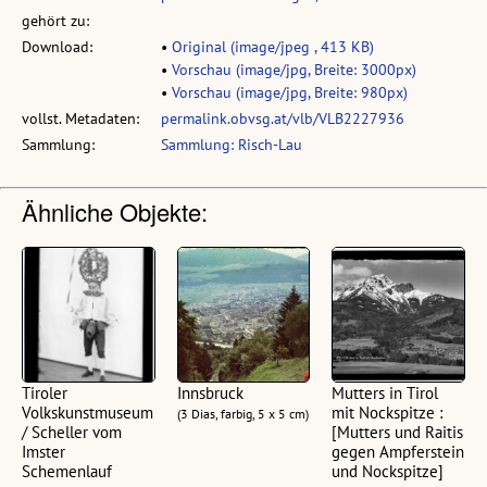
gehört zu:
Download:
•
Original (image/jpeg , 413 KB)
•
Vorschau (image/jpg, Breite: 3000px)
•
Vorschau (image/jpg, Breite: 980px)
vollst. Metadaten:
permalink.obvsg.at/vlb/VLB2227936
Sammlung:
Sammlung: Risch-Lau
Ähnliche Objekte:
Tiroler
Innsbruck
Mutters in Tirol
Volkskunstmuseum
mit Nockspitze :
(3 Dias, farbig, 5 x 5 cm)
/ Scheller vom
[Mutters und Raitis
Imster
gegen Ampferstein
Schemenlauf
und Nockspitze]