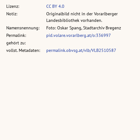
Lizenz:
CC BY 4.0
Notiz:
Originalbild nicht in der Vorarlberger
Landesbibliothek vorhanden.
Namensnennung:
Foto: Oskar Spang, Stadtarchiv Bregenz
Permalink:
pid.volare.vorarlberg.at/o:336997
gehört zu:
vollst. Metadaten:
permalink.obvsg.at/vlb/VLB2510587
Sammlung:
Sammlung: Spang, Oskar
Ähnliche Objekte:
[Gaschurn]
Silvretta-Stausee