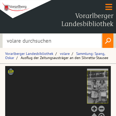
Vorarlberger Landesbibliothek
volare
Sammlung: Spang,
Oskar
Ausflug der Zeitungsausträger an den Silvretta-Stausee