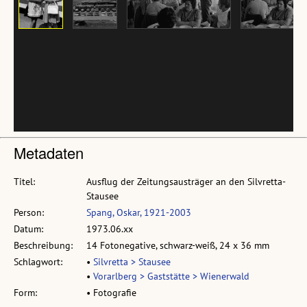
Metadaten
Titel:
Ausflug der Zeitungsausträger an den Silvretta-
Stausee
Person:
Spang, Oskar, 1921-2003
Datum:
1973.06.xx
Beschreibung:
14 Fotonegative, schwarz-weiß, 24 x 36 mm
Schlagwort:
•
Silvretta > Stausee
•
Vorarlberg > Gaststätte > Wienerwald
Form:
• Fotografie