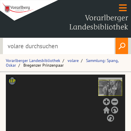
Vorarlberger Landesbibliothek
volare
Sammlung: Spang,
Oskar
Bregenzer Prinzenpaar