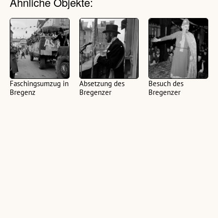
Ähnliche Objekte:
Faschingsumzug in
Absetzung des
Besuch des
Bregenz
Bregenzer
Bregenzer
Bürgermeisters
Prinzenpaars im
(33 Fotonegative,
durch das
Kloster Mehrerau
schwarz-weiß, 24 x 36
Prinzenpaar
mm)
(3 Fotonegative,
(13 Fotonegative,
schwarz-weiß, 24 x 36
schwarz-weiß, 24 x 36
mm)
mm)