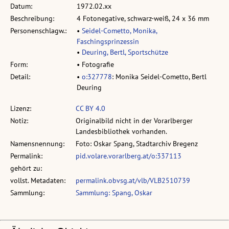
Datum:
1972.02.xx
Beschreibung:
4 Fotonegative, schwarz-weiß, 24 x 36 mm
Personenschlagw.:
•
Seidel-Cometto, Monika,
Faschingsprinzessin
•
Deuring, Bertl, Sportschütze
Form:
• Fotografie
Detail:
•
o:327778
: Monika Seidel-Cometto, Bertl
Deuring
Lizenz:
CC BY 4.0
Notiz:
Originalbild nicht in der Vorarlberger
Landesbibliothek vorhanden.
Namensnennung:
Foto: Oskar Spang, Stadtarchiv Bregenz
Permalink:
pid.volare.vorarlberg.at/o:337113
gehört zu:
vollst. Metadaten:
permalink.obvsg.at/vlb/VLB2510739
Sammlung:
Sammlung: Spang, Oskar