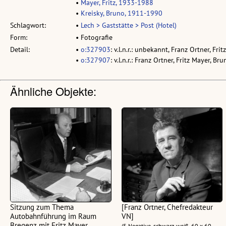
•
Mayer, Fritz, 1933-1988
•
Kreisky, Bruno, 1911-1990
Schlagwort:
•
Lech > Gaststätte > Post (Hotel)
Form:
• Fotografie
Detail:
•
o:327903
: v.l.n.r.: unbekannt, Franz Ortner, Fri
•
o:327907
: v.l.n.r.: Franz Ortner, Fritz Mayer, Br
Ähnliche Objekte:
Sitzung zum Thema
[Franz Ortner, Chefredakteur
Autobahnführung im Raum
VN]
Bregenz mit Fritz Mayer
(5 Negative, schwarz-weiß, 60 x 60