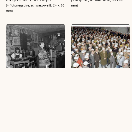
(4 Fotonegative, schwarz-weiß, 24 x 36
mm)
mm)
SPÖ-Tagung in Bregenz
Arlbergtunnel-Durchstich
(72 Fotonegative, schwarz-weiß, 24 x
(27 Negative, schwarz-weiß, 24 x 36
36 mm)
mm; 96 Negative, farbig, 24 x 36 mm)