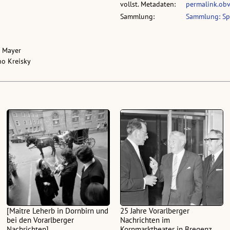
vollst. Metadaten:
permalink.ob
Sammlung:
Sammlung: Sp
tz Mayer
uno Kreisky
[Maitre Leherb in Dornbirn und
25 Jahre Vorarlberger
bei den Vorarlberger
Nachrichten im
Nachrichten]
Kornmarktheater in Bregenz