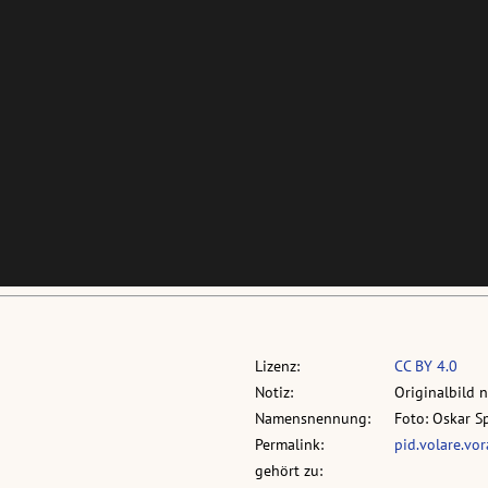
Lizenz:
CC BY 4.0
Notiz:
Originalbild 
Namensnennung:
Foto: Oskar S
Permalink:
pid.volare.vo
gehört zu: