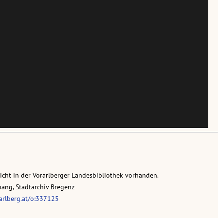
nicht in der Vorarlberger Landesbibliothek vorhanden.
pang, Stadtarchiv Bregenz
rarlberg.at/o:337125