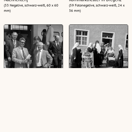
(33 Negative, schwarz-weiß, 60 x 60
(59 Fotonegative, schwarz-weiß, 24 x
mm)
36 mm)
Besichtigung des Güterbahnhof
Eugen-Ruß-Ausfahrt
Wolfurt mit Bundeskanzler
(125 Fotonegative, schwarz-weiß, 24 x
Bruno Kreisky
36 mm)
(89 Fotonegative, schwarz-weiß, 24 x
36 mm)