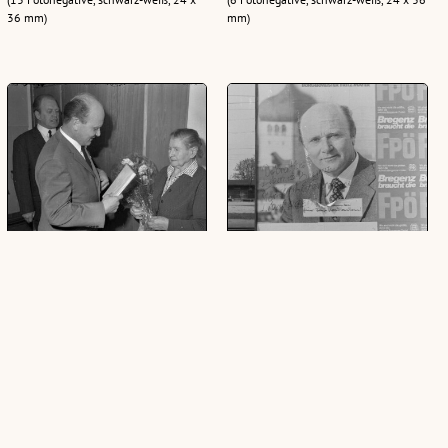
36 mm)
mm)
Fritz Mayer gratuliert Jubilaren
Wahlplakat Fritz Mayers
(5 Fotonegative, schwarz-weiß, 24 x 36
(2 Fotonegative, schwarz-weiß, 24 x 36
mm)
mm)