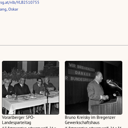
vsg.at/vlb/VLB2510755
ang, Oskar
Vorarlberger SPÖ-
Bruno Kreisky im Bregenzer
Landesparteitag
Gewerkschaftshaus
(13 Fotonegative, schwarz-weiß, 24 x
(6 Fotonegative, schwarz-weiß, 24 x 36