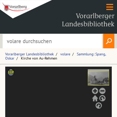
Vorarlberger Landesbibliothek
volare
Sammlung: Spang,
Oskar
Kirche von Au-Rehmen