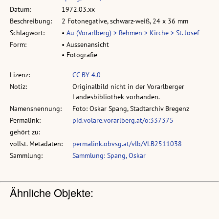
Datum:
1972.03.xx
Beschreibung:
2 Fotonegative, schwarz-weiß, 24 x 36 mm
Schlagwort:
•
Au (Vorarlberg) > Rehmen > Kirche > St. Josef
Form:
• Aussenansicht
• Fotografie
Lizenz:
CC BY 4.0
Notiz:
Originalbild nicht in der Vorarlberger
Landesbibliothek vorhanden.
Namensnennung:
Foto: Oskar Spang, Stadtarchiv Bregenz
Permalink:
pid.volare.vorarlberg.at/o:337375
gehört zu:
vollst. Metadaten:
permalink.obvsg.at/vlb/VLB2511038
Sammlung:
Sammlung: Spang, Oskar
Ähnliche Objekte: