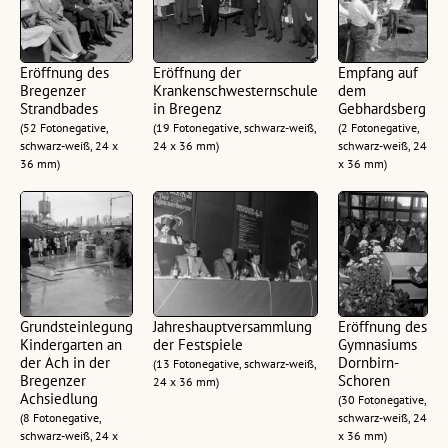
Eröffnung des
Eröffnung der
Empfang auf
Bregenzer
Krankenschwesternschule
dem
Strandbades
in Bregenz
Gebhardsberg
(52 Fotonegative,
(19 Fotonegative, schwarz-weiß,
(2 Fotonegative,
schwarz-weiß, 24 x
24 x 36 mm)
schwarz-weiß, 24
36 mm)
x 36 mm)
Grundsteinlegung
Jahreshauptversammlung
Eröffnung des
Kindergarten an
der Festspiele
Gymnasiums
der Ach in der
Dornbirn-
(13 Fotonegative, schwarz-weiß,
Bregenzer
Schoren
24 x 36 mm)
Achsiedlung
(30 Fotonegative,
(8 Fotonegative,
schwarz-weiß, 24
schwarz-weiß, 24 x
x 36 mm)