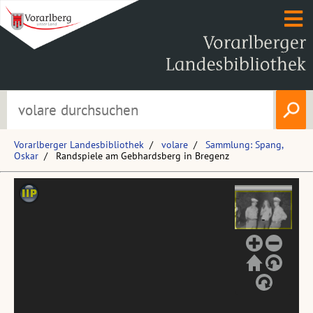
Vorarlberger Landesbibliothek
volare
Sammlung: Spang,
Oskar
Randspiele am Gebhardsberg in Bregenz