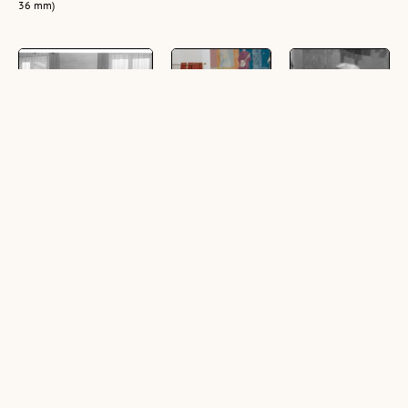
36 mm)
Kaindl
Kirchschläger
Sitzung am
Veranstaltungskalender
Besuch,
Gebhardsberg
Gebhardsberg
(6 Negative, schwarz-weiß,
(8 Fotonegative,
24 x 36 mm)
(20 Negative, farbig,
schwarz-weiß, 24 x
24 x 36 mm)
36 mm)
Fritz Mayer gratuliert
Wahlplakat Fritz
[Bürgermeister
Jubilaren
Mayers
Fritz Mayer]