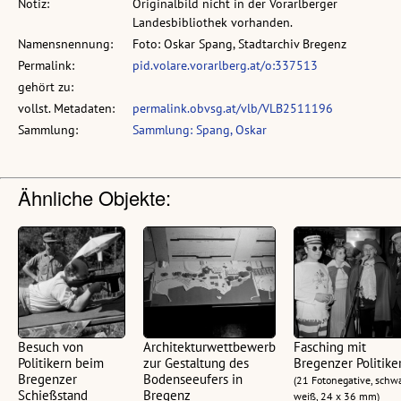
Notiz:
Originalbild nicht in der Vorarlberger
Landesbibliothek vorhanden.
Namensnennung:
Foto: Oskar Spang, Stadtarchiv Bregenz
Permalink:
pid.volare.vorarlberg.at/o:337513
gehört zu:
vollst. Metadaten:
permalink.obvsg.at/vlb/VLB2511196
Sammlung:
Sammlung: Spang, Oskar
Ähnliche Objekte:
Besuch von
Architekturwettbewerb
Fasching mit
Politikern beim
zur Gestaltung des
Bregenzer Politike
Bregenzer
Bodenseeufers in
(21 Fotonegative, schw
Schießstand
Bregenz
weiß, 24 x 36 mm)