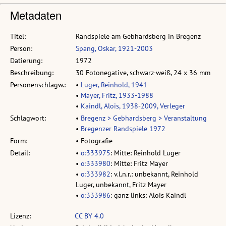
Metadaten
Titel:
Randspiele am Gebhardsberg in Bregenz
Person:
Spang, Oskar, 1921-2003
Datierung:
1972
Beschreibung:
30 Fotonegative, schwarz-weiß, 24 x 36 mm
Personenschlagw.:
•
Luger, Reinhold, 1941-
•
Mayer, Fritz, 1933-1988
•
Kaindl, Alois, 1938-2009, Verleger
Schlagwort:
•
Bregenz > Gebhardsberg > Veranstaltung
•
Bregenzer Randspiele 1972
Form:
• Fotografie
Detail:
•
o:333975
: Mitte: Reinhold Luger
•
o:333980
: Mitte: Fritz Mayer
•
o:333982
: v.l.n.r.: unbekannt, Reinhold
Luger, unbekannt, Fritz Mayer
•
o:333986
: ganz links: Alois Kaindl
Lizenz:
CC BY 4.0