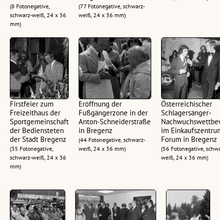
(8 Fotonegative,
(77 Fotonegative, schwarz-
schwarz-weiß, 24 x 36
weiß, 24 x 36 mm)
mm)
Firstfeier zum
Eröffnung der
Österreichischer
Freizeithaus der
Fußgängerzone in der
Schlagersänger-
Sportgemeinschaft
Anton-Schneiderstraße
Nachwuchswettbe
der Bediensteten
in Bregenz
im Einkaufszentru
der Stadt Bregenz
Forum in Bregenz
(44 Fotonegative, schwarz-
(35 Fotonegative,
weiß, 24 x 36 mm)
(56 Fotonegative, schw
schwarz-weiß, 24 x 36
weiß, 24 x 36 mm)
mm)